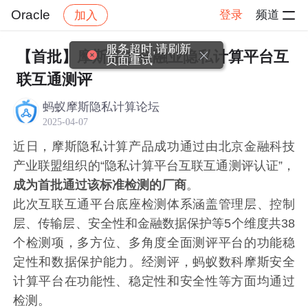
Oracle
登录
频道
加入
帖子详情
社区
Oracle
Oracle 认证与考试
服务超时,请刷新
【首批】摩斯通过金融业隐私计算平台互
页面重试
联互通测评
蚂蚁摩斯隐私计算论坛
2025-04-07
近日，摩斯隐私计算产品成功通过由北京金融科技
产业联盟组织的“隐私计算平台互联互通测评认证”，
成为
首批通过该标准检测的厂商
。
此次互联互通平台底座检测体系涵盖管理层、控制
层、传输层、安全性和金融数据保护等5个维度共38
个检测项，多方位、多角度全面测评平台的功能稳
定性和数据保护能力。经测评，蚂蚁数科摩斯安全
计算平台在功能性、稳定性和安全性等方面均通过
检测。