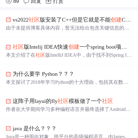
89
回复
打赏
vs2022
社区
版安装了C++但是它就是不能
创建
C++项目？？？？什么情况啊？？？
由于未提供博客具体内容，暂无法给出包含关键信息的摘
要。
社区
版Intelij IDEA快速
创建
一个spring boot项目（找不到sping Initializer选项）
本文介绍了在
社区
版IntelliJ IDEA中，由于找不到Spring Init
ializer选项，如何通过安装Spring Assistant插件来
创建
Spring
Boot项目的过程，解决了因缺少该选项而产生的困扰。
为什么要学 Python？？？
本文探讨了2018年学习Python的十大理由，包括其在数据
科学、机器学习和Web开发领域的应用，以及Python的易
学性、强大的
社区
支持、丰富的库和框架、自动化能力、
这阵子用layui的fly
社区
模板做了一个
社区
多用途性、职业发展前景和高薪潜力。
作者在大学期间学习多种编程语言并最终选择了Android开
发方向。毕业后虽然没有从事Android开发工作，但利用自
己的技术背景
创建
了一个2000人的Android开发者交流群，
java 是什么？？？
并尝试建立一个开发者
社区
。
Java是一种面向对象、跨平台的高级编程语言，由JamesGo