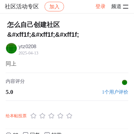
社区活动专区
登录
频道
加入
帖子详情
社区
社区活动专区
怎么自己创建社区
&#xff1f;&#xff1f;&#xff1f;
ytz0208
2025-04-13
同上
内容评分
5.0
1个用户评价
给本帖投票