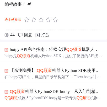
编程故事！ 🌟
给本帖投票
44
回复
打赏
botpy API完全指南：轻松实现
QQ
频道
机器人消息发送与管理
botpy是
QQ
频道
机器人Python SDK，提供了便捷的API接口
帮助开发者快速构建功能丰富的
QQ
频道
机器人。本文将详
细介绍如何使用botpy实现消息发送与管理，让你轻松掌握
【亲测免费】
QQ
频道
机器人Python SDK使用教程
QQ
频道
机器人开发的核心技能。 ## 快速入门：环境搭建
与初始化 ### 安装与配置 首先需要安装botpy库，你可以通
在`botpy`项目中，典型的目录结构如下： ```text botpy/ ├──
过以下命令获取项目代码： ```bash git clone https://gitcode.
docs/ # 文档目录 │ ├── sources/ # Markdown源文件 │ └──
... # 其他文档资源 ├── example/ # 示例代码目录 │ ├── ba
QQ
频道
机器人PythonSDK botpy：从入门到精通的完整开发指南
sic.py # 基础示例 │ └── ... ...
QQ
频道
机器人PythonSDK botpy是一款专为
QQ
频道
机器人
开发打造的Python工具包，它提供了简洁易用的接口和丰