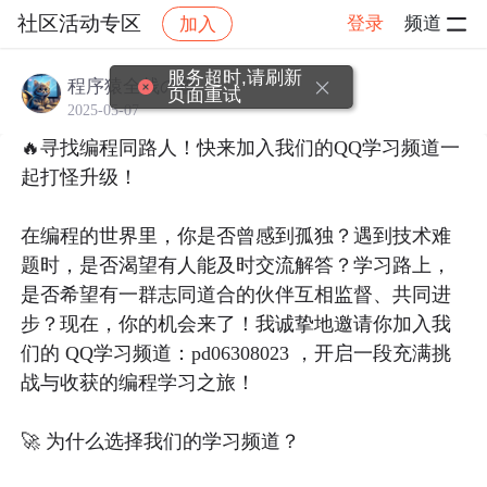
社区活动专区
登录
频道
加入
帖子详情
社区
社区活动专区
服务超时,请刷新
程序猿全栈の董
页面重试
2025-05-07
🔥寻找编程同路人！快来加入我们的QQ学习频道一
起打怪升级！

在编程的世界里，你是否曾感到孤独？遇到技术难
题时，是否渴望有人能及时交流解答？学习路上，
是否希望有一群志同道合的伙伴互相监督、共同进
步？现在，你的机会来了！我诚挚地邀请你加入我
们的 QQ学习频道：pd06308023 ，开启一段充满挑
战与收获的编程学习之旅！

🚀 为什么选择我们的学习频道？
