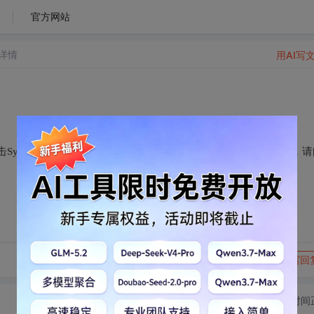
官方网站
详情
用AI写
nchronous Baud Rate按钮，看电流波形，传感器无法休眠了，
转发到动态
举报
写回
切换为时间