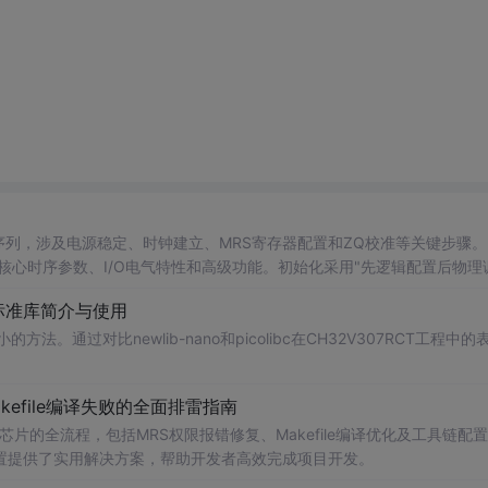
杂序列，涉及电源稳定、时钟建立、MRS寄存器配置和ZQ校准等关键步骤。
配置核心时序参数、I/O电气特性和高级功能。初始化采用"先逻辑配置后物理
准目标明确。在没有回读验证机制的情况下，系统通过严格遵守tMRD和tM
 C标准库简介与使用
中"设定-调优"的核心
小的方法。通过对比newlib-nano和picolibc在CH32V307RCT工程中
kefile编译失败的全面排雷指南
03芯片的全流程，包括MRS权限报错修复、Makefile编译优化及工具链配
置提供了实用解决方案，帮助开发者高效完成项目开发。