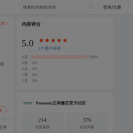
登录/注册
文章
内容评分
5.0
1个用户评价
5星
100%
4星
0%
请问
3星
0%
2星
0%
1星
0%
Possumic正和微芯官方社区
复
214
376
正序
社区成员
社区内容