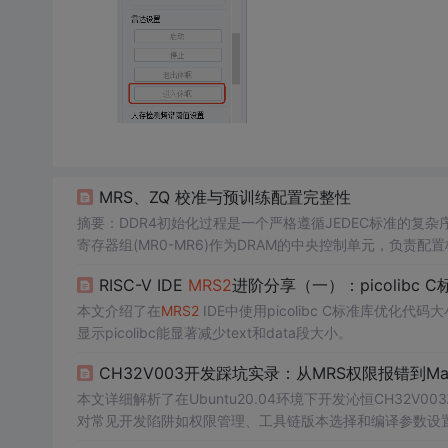
MRS、ZQ 校准与预训练配置完整性
摘要：DDR4初始化过程是一个严格遵循JEDEC标准的复
寄存器组(MR0-MR6)作为DRAM的中央控制单元，负责
优"的原则，MRS配置必须在ZQ校准前完成，以确保电气校
RISC-V IDE
MRS2
进阶分享（一）：picolibc
时序参数来保证配置完整性。整个过程体现了现代DRAM设计
本文介绍了在
MRS2
IDE中使用picolibc C标准库优化代码大
显示picolibc能显著减少text和data段大小。
CH32V003开发踩坑实录：从MRS权限报错到Ma
本文详细解析了在Ubuntu20.04环境下开发沁恒CH32V0
对常见开发陷阱如权限管理、工具链版本选择和编译参数设