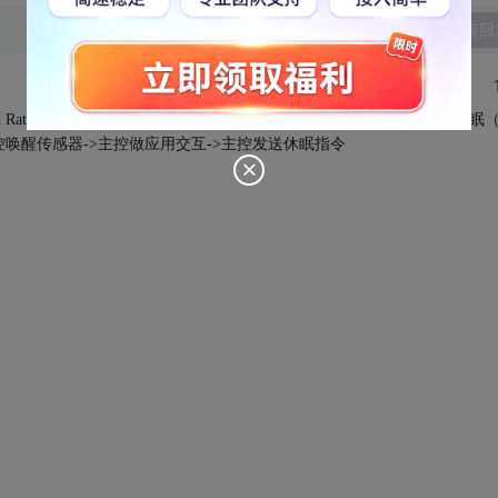
发表回
s Baud Rate按钮行为会唤醒传感器，原则上需要主动发休眠指令让传感器休眠
唤醒传感器->主控做应用交互->主控发送休眠指令