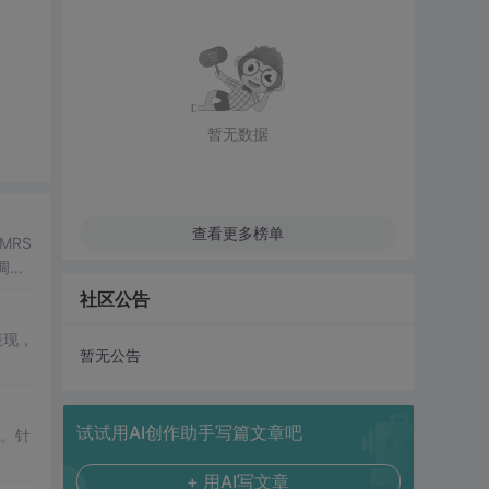
暂无数据
查看更多榜单
MRS
调
OD
社区公告
的表现，
暂无公告
试试用AI创作助手写篇文章吧
置。针
+ 用AI写文章