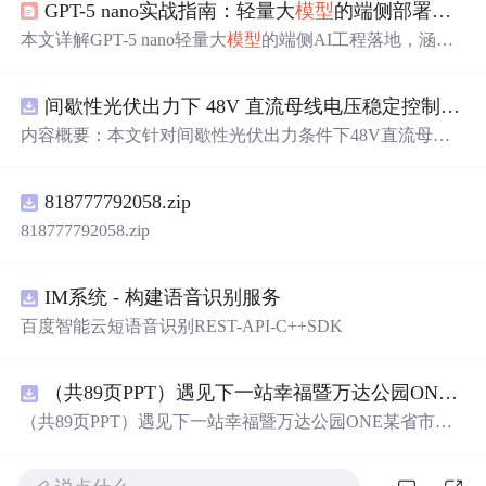
GPT-5 nano实战指南：轻量大
模型
的端侧部署与工程落地
本文详解GPT-5 nano轻量大
模型
的端侧AI工程落地，涵盖
MoE架构、动态路由、INT4量化、稀疏化与NTK-RoPE扩
展等核心技术；阐述其在教育助教、本地开发、客服升级
间歇性光伏出力下 48V 直流母线电压稳定控制及储能双向充放电闭环调控体系研究（Simulink仿真实现）
三大场景的实操路径；强调超高速任务执行、情境感知多
模态理解、200k上下文处理及人格化定制四大能力，并提
内容概要：本文针对间歇性光伏出力条件下48V直流母线
供API调用、Ollama本地部署与Assistants API集成等工程化
电压稳定控制及储能双向充放电闭环调控问题，提出一种
方案。
基于离网光伏直流微网系统的协同控制体系。通过构建包
818777792058.zip
含光伏阵列、Boost型DC-DC变换器、双向DC-DC变换器
与锂离子电池储能系统的完整拓扑结构，
结合
光伏最大功
818777792058.zip
率点跟踪（MPPT）技术和储能系统的双向功率调节能
力，实现对功率供需失衡的有效抑制。系统采用分层控制
架构，集成电压外环与电流内环双闭环控制策略，确保在
IM系统 - 构建语音识别服务
光照强度波动、负载突变等动态工况下维持母线电压稳
百度智能云短语音识别REST-API-C++SDK
定。在Simulink环境中搭建全系统仿真
模型
，验证了控制策
略在多种扰动场景下的有效性与鲁棒性，显著提升了微网
在无外部电网支撑下的自主运行能力和电能质量水平。; 适
（共89页PPT）遇见下一站幸福暨万达公园ONE某省市热气球生活艺术节活动策划方案.pptx
合人群：具备电力电子、自动控制与新能源系统基础知识
（共89页PPT）遇见下一站幸福暨万达公园ONE某省市热
的电气工程及相关专业研究生、科研人员，以及从事光伏
气球生活艺术节活动策划方案.pptx
储能系统、直流微网设计与仿真的工程技术人员。; 使用场
景及目标：①用于教学与科研中离网型光伏直流微网系统