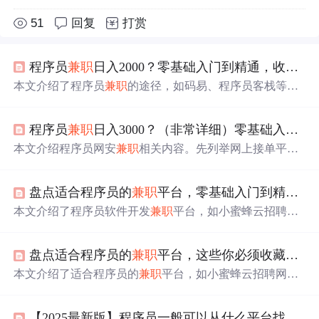
51
回复
打赏
程序员
兼职
日入2000？零基础入门到精通，收藏这一篇就够了
本文介绍了程序员
兼职
的途径，如码易、程序员客栈等众
包平台，还说明了报价方法和注意事项。同时分享了网安
接私活的渠道，包括挖SRC漏洞、接安全测试委托等。此
程序员
兼职
日入3000？（非常详细）零基础入门到精通，收藏这一篇就够了
外，提供了网络安全学习资源，如成长路线图、视频教程
等，助力新手入门。
本文介绍程序员网安
兼职
相关内容。先列举网上接单平
台，如码易、程序员客栈等，还说明了报价方法和注意事
项。接着阐述网安接私活渠道，包括挖SRC漏洞、接安全
盘点适合程序员的
兼职
平台，零基础入门到精通，收藏这一篇就够了
测试委托、投稿、参加CTF等，最后分享黑客/网安学习资
料，如路线图、视频教程等。
本文介绍了程序员软件开发
兼职
平台，如小蜜蜂云招聘
网、码市等。重点讲述网安接私活渠道，包括挖SRC漏
洞、接安全测试委托等，还分享学习资料。同时提及接私
盘点适合程序员的
兼职
平台，这些你必须收藏起来！零基础入门到精通，收藏这一篇就够了
活的定价、明确需求、定金、技术选型等要点及注意事
项，有助于提升接单能力。
本文介绍了适合程序员的
兼职
平台，如小蜜蜂云招聘网、
码市等。还分享了网安接私活的渠道，包括挖SRC漏洞、
接安全测试委托等。此外，提供了网络安全学习资料，讲
【2025最新版】程序员一般可以从什么平台找
兼职
解了
兼职
定价、明确需求、收取定金等要点，以及技术选