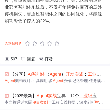
度（故障预测准确率高达85%）。某光伏板制造企
业部署智能体系统后，不仅每年避免数百万的意外
停机损失，更通过智能体之间的协同优化，将能源
消耗降低了惊人的22%。
给本帖投票
507
回复
打赏
【分享】
AI
智能
体
（
Agent
）
开发
实战
：
工业
级
项目
Agent
架构设计-工具调用-多
Agent
协作-记忆管理-任务规划
全
实战
，客服/营销/研发/运维
工业
级
案例
驱动
，从Demo到
生产环境部署，
AI
工程师/架构师进阶必修！获取：https://p
【2025最新】
Agent
实战
宝典：12个
工业
级
应用
案
an.quark.cn/s/7a01d15b32c6。资源来自网络，如有侵权请联
系删除。
本文将通过实际
项目
案例
与工程实践数据，深度剖析
智能
体
演示系统与生产环境落地之间的巨大鸿沟，并分享经过