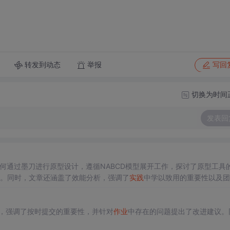
转发到动态
举报
写回
切换为时间
发表回
何通过墨刀进行原型设计，遵循NABCD模型展开工作，探讨了原型工具
势。同时，文章还涵盖了效能分析，强调了
实践
中学以致用的重要性以及团
，强调了按时提交的重要性，并针对
作业
中存在的问题提出了改进建议。