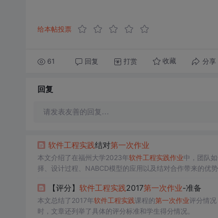
给本帖投票
61
回复
打赏
分享
收藏
回复
请发表友善的回复…
软件工程
实践
结对
第一次
作业
本文介绍了在福州大学2023年
软件工程
实践
作业
中，团队如
择、设计过程、NABCD模型的应用以及结对合作带来的优
作的价值。
【评分】
软件工程
实践
2017
第一次
作业
-准备
本文总结了2017年
软件工程
实践
课程的
第一次
作业
评分情况
时，文章还列举了具体的评分标准和学生得分情况。