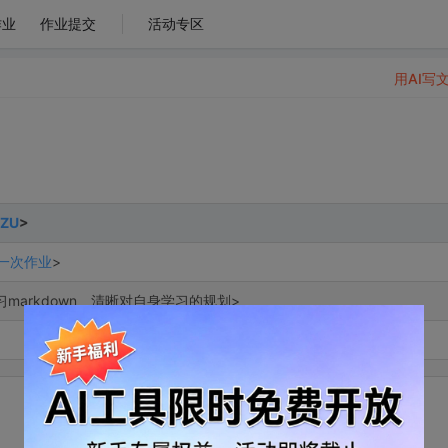
作业
作业提交
活动专区
用AI写
FZU
>
一次作业
>
习markdown、清晰对自身学习的规划>