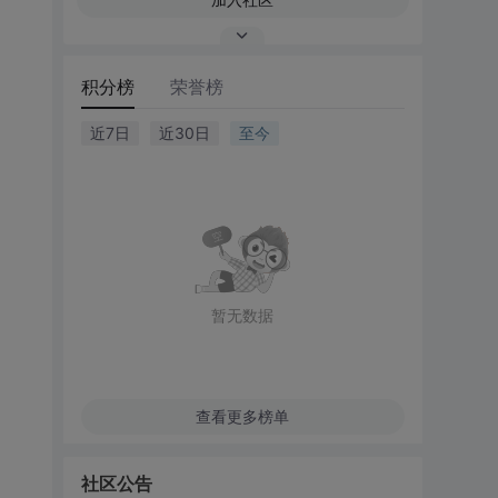
积分榜
荣誉榜
近7日
近30日
至今
暂无数据
查看更多榜单
社区公告