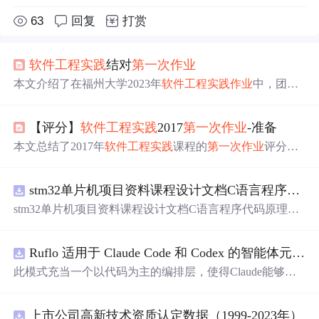
63
回复
打赏
软件工程
实践
结对
第一次
作业
本文介绍了在福州大学2023年
软件工程
实践
作业
中，团队
如何通过墨刀进行原型设计，遵循NABCD模型展开工
作，探讨了原型工具的选择、设计过程、NABCD模型的
【评分】
软件工程
实践
2017
第一次
作业
-准备
应用以及结对合作带来的优势。同时，文章还涵盖了效能
分析，强调了
实践
中学以致用的重要性以及团队协作的价
本文总结了2017年
软件工程
实践
课程的
第一次
作业
评分情
值。
况，强调了按时提交的重要性，并针对
作业
中存在的问题
提出了改进建议。同时，文章还列举了具体的评分标准和
stm32单片机项目资料课程设计文档C语言程序代码原理图电路PCB实例用单片机制作多路输入电压表
学生得分情况。
stm32单片机项目资料课程设计文档C语言程序代码原理图
电路PCB实例用单片机制作多路输入电压表
Ruflo 适用于 Claude Code 和 Codex 的智能体元框架
此模式充当一个以代码为主的编排层，使得Claude能够自
主地在递归代理周期中编写、编辑、测试和优化代码。
上市公司高新技术资质认定数据（1999-2023年）