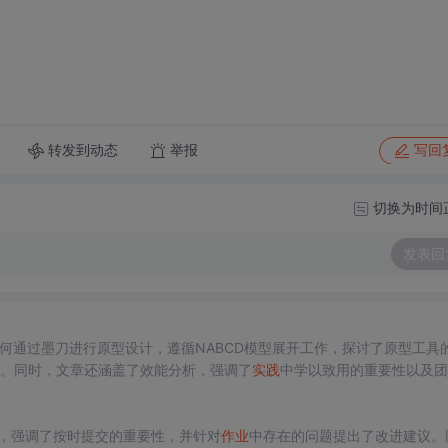
转发到动态
举报
写回
切换为时间
发表回
何通过墨刀进行原型设计，遵循NABCD模型展开工作，探讨了原型工具
势。同时，文章还涵盖了效能分析，强调了
实践
中学以致用的重要性以及团
，强调了按时提交的重要性，并针对
作业
中存在的问题提出了改进建议。