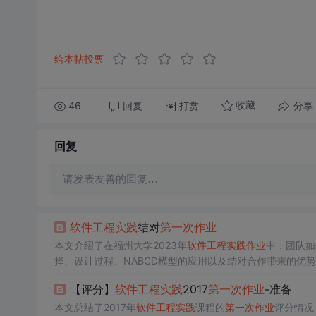
给本帖投票
46
回复
打赏
分享
收藏
回复
请发表友善的回复…
软件工程
实践
结对
第一次
作业
本文介绍了在福州大学2023年
软件工程
实践
作业
中，团队如
择、设计过程、NABCD模型的应用以及结对合作带来的优
作的价值。
【评分】
软件工程
实践
2017
第一次
作业
-准备
本文总结了2017年
软件工程
实践
课程的
第一次
作业
评分情况