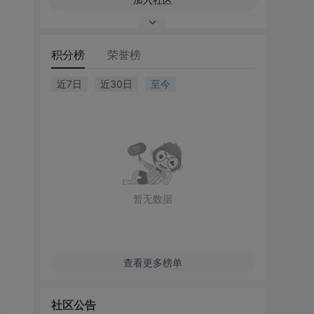
积分榜
荣誉榜
近7日
近30日
至今
暂无数据
查看更多榜单
社区公告