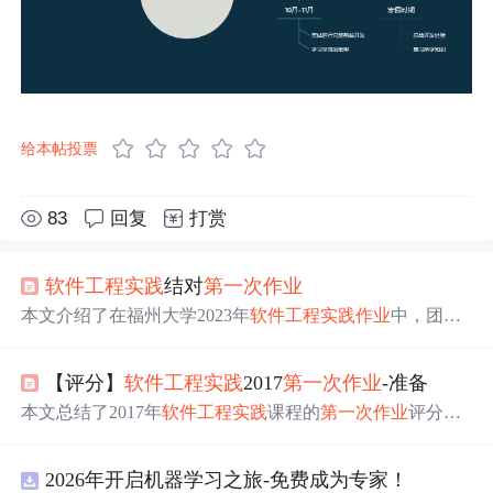
给本帖投票
83
回复
打赏
软件工程
实践
结对
第一次
作业
本文介绍了在福州大学2023年
软件工程
实践
作业
中，团队
如何通过墨刀进行原型设计，遵循NABCD模型展开工
作，探讨了原型工具的选择、设计过程、NABCD模型的
【评分】
软件工程
实践
2017
第一次
作业
-准备
应用以及结对合作带来的优势。同时，文章还涵盖了效能
分析，强调了
实践
中学以致用的重要性以及团队协作的价
本文总结了2017年
软件工程
实践
课程的
第一次
作业
评分情
值。
况，强调了按时提交的重要性，并针对
作业
中存在的问题
提出了改进建议。同时，文章还列举了具体的评分标准和
2026年开启机器学习之旅-免费成为专家！
学生得分情况。