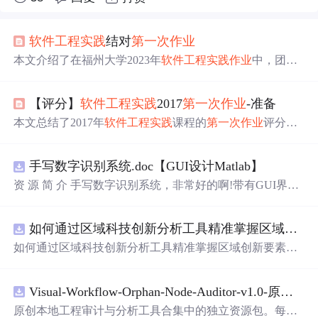
软件工程
实践
结对
第一次
作业
本文介绍了在福州大学2023年
软件工程
实践
作业
中，团队
如何通过墨刀进行原型设计，遵循NABCD模型展开工
作，探讨了原型工具的选择、设计过程、NABCD模型的
【评分】
软件工程
实践
2017
第一次
作业
-准备
应用以及结对合作带来的优势。同时，文章还涵盖了效能
分析，强调了
实践
中学以致用的重要性以及团队协作的价
本文总结了2017年
软件工程
实践
课程的
第一次
作业
评分情
值。
况，强调了按时提交的重要性，并针对
作业
中存在的问题
提出了改进建议。同时，文章还列举了具体的评分标准和
手写数字识别系统.doc【GUI设计Matlab】
学生得分情况。
资 源 简 介 手写数字识别系统，非常好的啊!带有GUI界
面，使用方便! 详 情 说 明 用这个手写数字识别系统，你可
以轻松地识别手写数字。这个系统不仅功能强大，而且还
如何通过区域科技创新分析工具精准掌握区域创新要素分布与产业链融合现状？.docx
带有直观的图形用户界面（GUI），非常容易使用。你只
需要将手写数字输入系统，它将立即给出准确的识别结
如何通过区域科技创新分析工具精准掌握区域创新要素分
果。这个系统可以在各种场景中使用，无论是学校、工作
布与产业链融合现状？
还是日常生活，都能为你提供快速和准确的识别服务。它
是一个非常方便和实用的工具，你一定会喜欢它的！
Visual-Workflow-Orphan-Node-Auditor-v1.0-原创源码与文档.zip
原创本地工程审计与分析工具合集中的独立资源包。每个