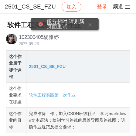
2501_CS_SE_FZU
登录
频道
加入
帖子详情
社区
2501_CS_SE_FZU
作业提交
服务超时,请刷新
软件工程实践第一次作业
页面重试
102300405杨雅婷
2025-09-26
这个作
业属于
2501_CS_SE_FZU
哪个课
程
这个作
业要求
软件工程实践第一次作业
在哪里
这个作
完成准备工作，加入CSDN班级社区；学习markdow
业的目
n文本语法；绘制学习路线的思维导图及路线图；明
标
确作业规范及提交要求；