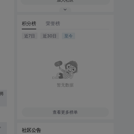
积分榜
荣誉榜
近7日
近30日
至今
暂无数据
将
查看更多榜单
。
社区公告
，