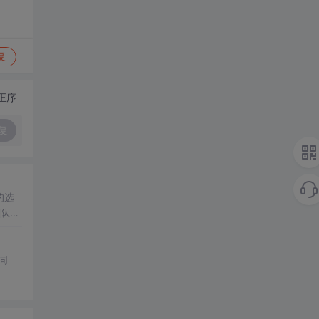
复
正序
复
的选
队协
同