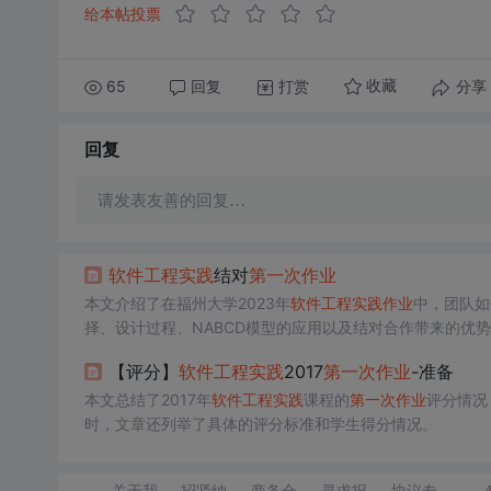
给本帖投票
65
回复
打赏
分享
收藏
回复
请发表友善的回复…
软件工程
实践
结对
第一次
作业
本文介绍了在福州大学2023年
软件工程
实践
作业
中，团队如
择、设计过程、NABCD模型的应用以及结对合作带来的优
作的价值。
【评分】
软件工程
实践
2017
第一次
作业
-准备
本文总结了2017年
软件工程
实践
课程的
第一次
作业
评分情况
时，文章还列举了具体的评分标准和学生得分情况。
关于我
招贤纳
商务合
寻求报
协议专