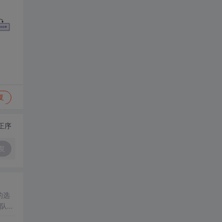
复
正序
复
的选
队协