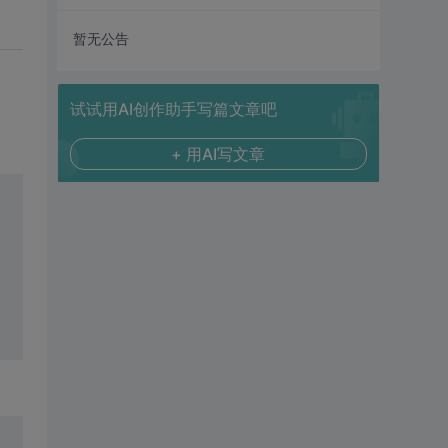
暂无公告
试试用AI创作助手写篇文章吧
+ 用AI写文章