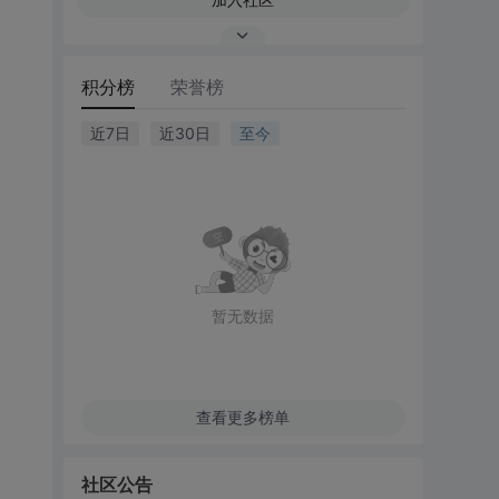
积分榜
荣誉榜
近7日
近30日
至今
暂无数据
查看更多榜单
社区公告