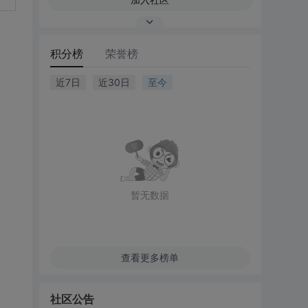
积分榜
荣誉榜
近7日
近30日
至今
暂无数据
查看更多榜单
社区公告