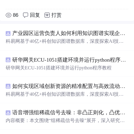
86
回复
打赏
产业园区运营负责人如何利用知识图谱实现企业精准对接与协同？.docx
科易网基于40亿+科创知识图谱数据库，深度探索AI技术
在技术转移、成果转化、技术经纪、知识产权、产业创
新、科技招商等垂直领域的多样化应用场景，研究科技创
研华网关ECU-1051搭建环境并运行python程序教程
新领域的AI+数智化解决方案，推动科技创新与产业创新
智能化发展。
研华网关ECU-1051搭建环境并运行python程序教程
如何实现区域创新资源的精准配置与高效流动？.docx
科易网基于40亿+科创知识图谱数据库，深度探索AI技术
在技术转移、成果转化、技术经纪、知识产权、产业创
新、科技招商等垂直领域的多样化应用场景，研究科技创
语音增强组稀疏信号去噪：非凸正则化，凸优化研究（Matlab代码实现）
新领域的AI+数智化解决方案，推动科技创新与产业创新
智能化发展。
内容概要：本文围绕“组稀疏信号去噪”展开，深入研究了
基于非凸正则化与凸优化的信号处理方法，并提供了完整
的Matlab代码实现。文章系统阐述了如何通过引入非凸正