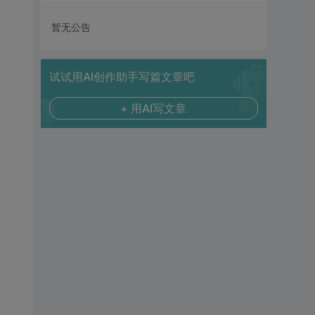
暂无公告
试试用AI创作助手写篇文章吧
+ 用AI写文章