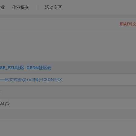
作业
作业提交
活动专区
用AI写
S_SE_FZU社区-CSDN社区云
—站立式会议+α冲刺-CSDN社区
室
Day5