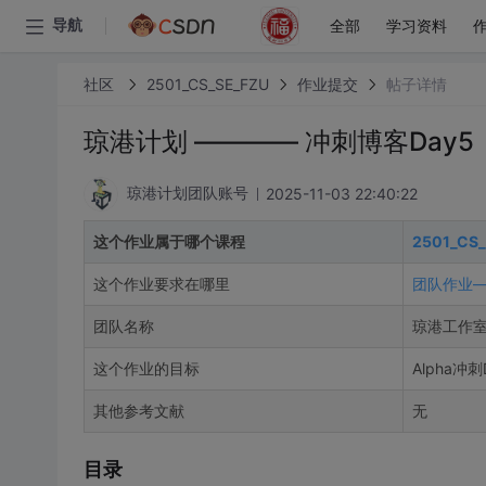
全部
学习资料
导航
社区
2501_CS_SE_FZU
作业提交
帖子详情
琼港计划 ———— 冲刺博客Day5
2025-11-03 22:40:22
琼港计划团队账号
这个作业属于哪个课程
2501_C
这个作业要求在哪里
团队作业—
团队名称
琼港工作
这个作业的目标
Alpha冲刺
其他参考文献
无
目录