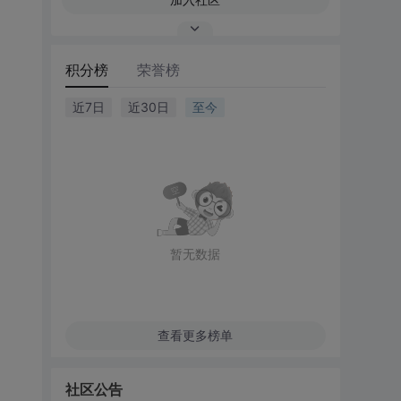
积分榜
荣誉榜
近7日
近30日
至今
暂无数据
查看更多榜单
社区公告