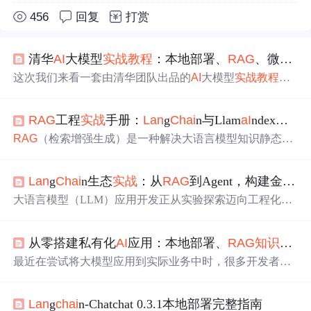
456
回复
打赏
清华
AI
大模型
实战
教程
：本地部署、
RAG
、微调与Dify应用
这次我们来看一套由清华团队出品的
AI
大模型
实战
教程
。
这套
教程
的核心价值在于，它不讲虚的，直接带你上手四
个关键环节： 大模型本地部署、
RAG
知识库
搭建、模型微
RAG
工程
实战
手册：
Lan
g
Ch
ai
n与Llam
aI
ndex协同构建可维护
调
实战
，以及Dify低代码平台应用 。对于想从理论跨越到
实践的开发者来说，这套内容相当于一份“从环境配置到项
RAG
（检索增强生成）是一种解决大语言模型知识静态
目落地”的完整地图。
教程
的重点非常明确： 能不能在自
性、幻觉和上下文瓶颈的核心工程架构模式，其本质是
己的机器上跑起来，以及如何解决实际问题 。无论是想搭
将‘生成’与‘检索’解耦，通过向量数据库实现精准信息供
建一个私有的
AI
对话助手，还是为企业构建一个基于私有
Lan
g
Ch
ai
n生态
实战
：从
RAG
到Agent，构建金融大模型问答机器人
给。
Lan
g
Ch
ai
n侧重流程编排与系统集成，Llam
aI
ndex专
文档的智能问答系统，这套
教程
覆盖了从底层部署到上层
注数据切片、嵌入与高精度召回，二者构成现代
RAG
应用
大语言模型（LLM）应用开发正从实验探索迈向工程化实
应用的
全
链路
。接下来，我们将围绕这四个核
的基础设施双支柱。在16GB内存本地环境、混杂PDF/Mar
践，其核心在于如何将通用模型能力与特定领域知识及任
kdown/OCR文本等真实场景下，合理选型chunking策略、
务流程有效结合。检索增强生成（
RAG
）技术通过外部
知
嵌入模型与向量库，结合HyDE查询扩展和可调试
链路
设
从零搭建私有化
AI
应用：本地部署、
RAG
知识库
与
识库
检索来增强模型回答的准确性和可追溯性，成为解决
计，可显著提升recall@5与答案可信度。本指南聚焦可复
模型幻觉问题的关键技术。在此基础上，智能体（Agent）
最近在尝试将大模型应用到实际业务中时，很多开发者都
用、
框架通过引入规划、工具调用和状态管理，实现了更复
卡在了几个关键环节：如何安
全
地在本地部署一个可用的
杂、可控的多步骤任务自动化。这些技术共同构成了企业
模型？如何让模型理解并回答我们私有的知识？如何低成
级
AI
应用的基础设施，其价值在于提升业务自动化水平、
Lan
g
ch
ai
n-Chatchat 0.3.1本地部署完整指南
本地让模型适应特定任务？以及，有没有一个现成的平台