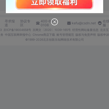
寻求报
协议专
400-660-
在
kefu@csdn.net
道
区
0108
服
3
京ICP备19004658号
京网文〔2020〕1039-165号
经营性网站备案信息
北京互
服务
中国互联网举报中心
Chrome商店下载
账号管理规范
版权与免责声明
版权申诉
©1999-2026北京创新乐知网络技术有限公司