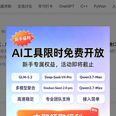
问题求助
交流讨论
学习打卡
ChatGPT
C++
Python
人
: 学术研究与理论基础技术领域
2026-01-23 09:27:24
设计模式，用于提供一个统一的高层接口，用来访问子系统中的一群接
影仪关闭");System.out.println("投影仪聚焦");System.out.println("音响打开"
打开");System.out.println("DVD播放器关闭");
s/147822017?utm_source=bbs_include
转发到动态
举报