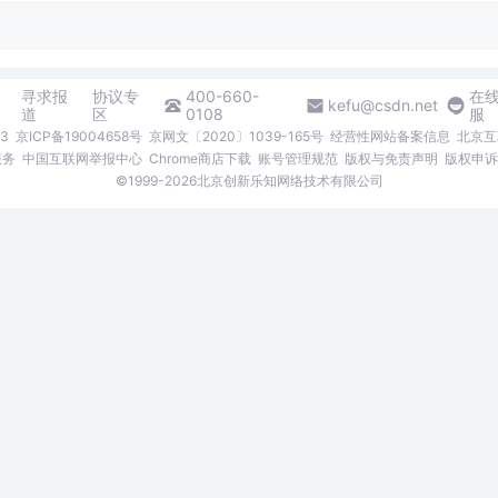
寻求报
协议专
400-660-
在
kefu@csdn.net
道
区
0108
服
3
京ICP备19004658号
京网文〔2020〕1039-165号
经营性网站备案信息
北京互
服务
中国互联网举报中心
Chrome商店下载
账号管理规范
版权与免责声明
版权申诉
©1999-2026北京创新乐知网络技术有限公司