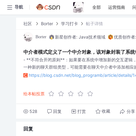
全部
运营指南
导航
社区
Borter
学习打卡
帖子详情
新星创作者: Java技术领域
优质创作者
Borter
中介者模式定义了一个中介对象，该对象封装了系统
- **不符合开闭原则**：如果要在系统中增加新的交互
一种新的聊天群组类型，可能需要在聊天中介者中添加相应
https://blog.csdn.net/blog_programb/article/detail
给本帖投票
528
回复
打赏
分享
收藏
回复