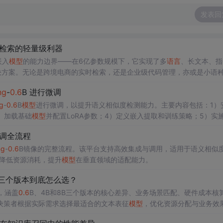
发表回
检索的轻量级利器
嵌入
模型
的能力边界——在6亿参数规模下，它实现了多
语言
、长文本、指
决方案。无论是跨境电商的实时检索，还是企业级代码管理，亦或是小语
通义实验室
Qwen3
系列
的重要成员，该
模型
在保持6亿参数规模的同时，
ng
-
0.6
B 进行微调
为边缘计算、实时检索等场景提供了高效解决方案。
g
-
0.6
B
模型
进行微调，以提升语义相似度检测能力。主要内容包括：1）
）加载基础
模型
并配置LoRA参数；4）定义嵌入提取和训练策略；5）实
模型
对相似句子的余弦相似度从0.83提升至0.96，验证了该方法的有效性
调全流程
ng
-
0.6
B镜像的完整流程。该平台支持高效集成与调用，适用于语义相似
著降低资源消耗，提升
模型
在垂直领域的适配能力。
8B三个版本到底怎么选？
，涵盖
0.6
B、4B和8B三个版本的核心差异、业务场景匹配、硬件成本核
决策者根据实际需求选择最适合的文本表征
模型
，优化资源分配与业务效