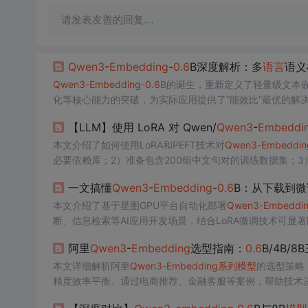
请发表友善的回复…
Qwen3
-
Embedding
-
0.6
B深度解析：多
语言
语义
Qwen3
-
Embedding
-
0.6
B的诞生，重新定义了轻量级文本
化等核心能力的突破，为实际应用提供了“能效比”最优的解
分析，该
模型
都展现了卓越的适应性和性能。作为阿里巴巴
【LLM】使用 LoRA 对 Qwen/
Qwen3
-
Embeddi
了多
语言
支持、长文本理解、指令优化等关键能力的突破，
本文介绍了如何使用LoRA和PEFT技术对
Qwen3
-
Embeddin
必要依赖库；2）准备包含200组中文句对的训练数据集；3
调过程；6）保存
模型
并对比测试。实验结果显示，微调后
一文搞懂
Qwen3
-
Embedding
-
0.6
B：从下载到微
方法特别适用于需要精准语义理解的应用场景。
本文介绍了基于星图GPU平台自动化部署
Qwen3
-
Embeddi
断、信息检索等AI应用开发场景，结合LoRA微调技术可显
阿里
Qwen3
-
Embedding
选型指南：
0.6
B/4B/
本文详细解析阿里
Qwen3
-
Embedding
系列
模型
的选型策略
精度效率平衡。通过电商推荐、金融客服等案例，帮助技术