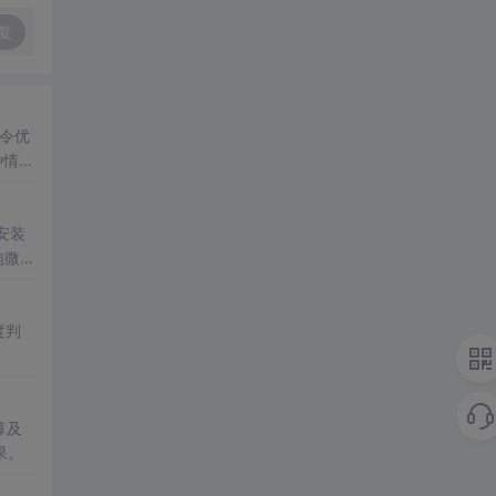
复
令优
种情感
实现
安装
施微
。该
度判
算及
果。