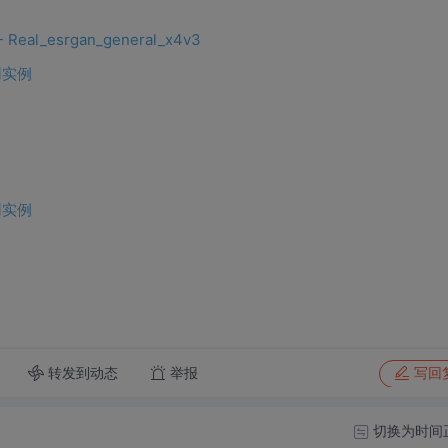
al_esrgan_general_x4v3
用实例
用实例
转发到动态
举报
写回
切换为时间