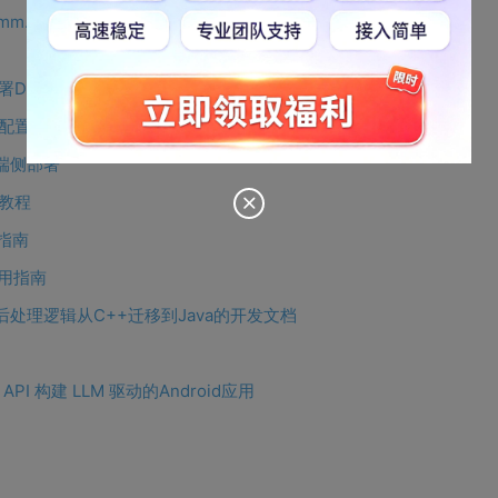
comm.com/bundle/publicresource/80-94755-
DeepSeek!
务的配置与部署
型端侧部署
用教程
用指南
 使用指南
图像前后处理逻辑从C++迁移到Java的开发文档
e API 构建 LLM 驱动的Android应用