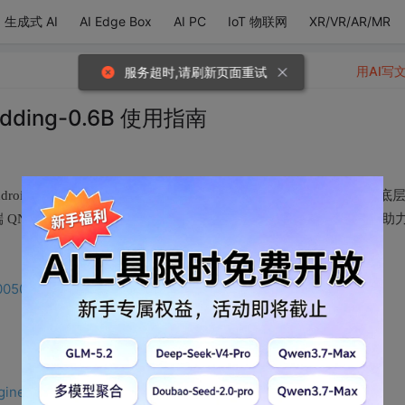
生成式 AI
AI Edge Box
AI PC
IoT 物联网
XR/VR/AR/MR
用AI写
服务超时,请刷新页面重试
dding-0.6B 使用指南
 与 Android 平台的部署与使用流程。内容涵盖基于 QAI AppBuilder 的底
QNN 推理、Java 前后处理以及 JNI C++ 调用的核心代码示例，助
0050/article/details/159389533
gine-direct-helper