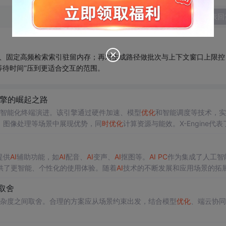
发表回
用算子、固定高频检索索引驻留内存；再对生成路径做批次与上下文窗口上限控
可感知等待时间”压到更适合交互的范围。
擎的崛起之路
智能化终端演进。该引擎通过硬件加速、模型
优化
和智能调度等技术，实
、图像处理等场景中展现优势，同
时
优化
计算资源与能效。X-Engine代表
协同奠定基础。这一创新将加速
PC
设备向更智能、高效的方向发展。
提供
AI
辅助功能，如
AI
配音、
AI
变声、
AI
抠图等。
AI
PC
作为集成了人工智
供了更智能、个性化的使用体验。随着
AI
技术的不断发展和应用场景的拓
是一种集成了人工智能（
AI
）技术的个人电脑，它不仅具备传统
PC
的功能
取舍
能的使用体验，推动了
PC
行业的发展。
杂度之间取舍。合理的方案应从场景约束出发，结合模型
优化
、端云协同