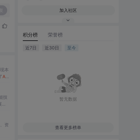
复
加入社区
积分榜
荣誉榜
近7日
近30日
至今
现本
了
AI
能技
暂无数据
展，
A
，还
、资
查看更多榜单