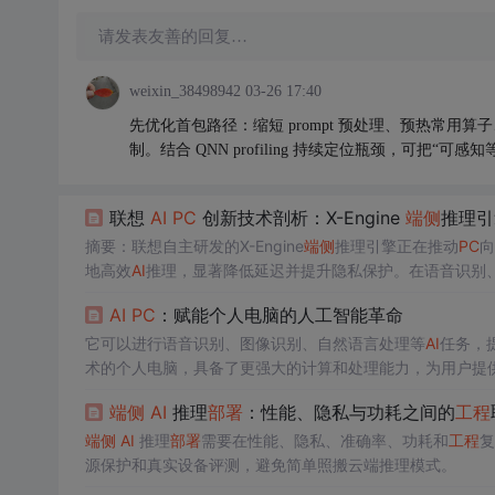
请发表友善的回复…
weixin_38498942
03-26 17:40
先优化首包路径：缩短 prompt 预处理、预热常
制。结合 QNN profiling 持续定位瓶颈，可把“
联想
AI
PC
创新技术剖析：X-Engine
端侧
推理引
摘要：联想自主研发的X-Engine
端侧
推理引擎正在推动
PC
向
地高效
AI
推理，显著降低延迟并提升隐私保护。在语音识别
PC
的未来方向，通过本地化处理保障数据安全，并为多设备
AI
PC
：赋能个人电脑的人工智能革命
它可以进行语音识别、图像识别、自然语言处理等
AI
任务，
术的个人电脑，具备了更强大的计算和处理能力，为用户提
I
PC
将在未来持续推动
PC
行业的创新和发展。导语：
AI
PC
端侧
AI
推理
部署
：性能、隐私与功耗之间的
工程
具备
AI
算力和
AI
功能。
AI
PC
的出现为用户带来了更便捷、智
端侧
AI
推理
部署
需要在性能、隐私、准确率、功耗和
工程
复
源保护和真实设备评测，避免简单照搬云端推理模式。