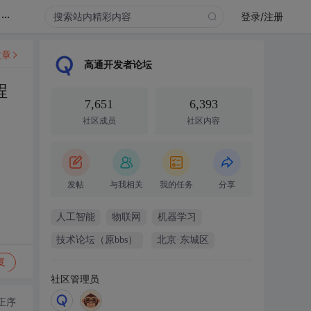
...
登录/注册
文章
高通开发者论坛
程
7,651
6,393
社区成员
社区内容
发帖
与我相关
我的任务
分享
人工智能
物联网
机器学习
技术论坛（原bbs）
北京·东城区
复
社区管理员
正序