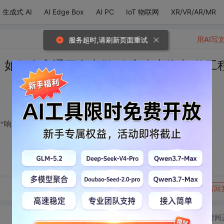
生成式 AI
AI Edge Box
AI PC
IoT 物联网
XR/VR/AR/MR
用AI写
服务超时,请刷新页面重试
时，如何在高通平台上做“响应速度优先”的工
做“响应速度优先”的工程优化？
转发到动态
举报
写回
切换为时间