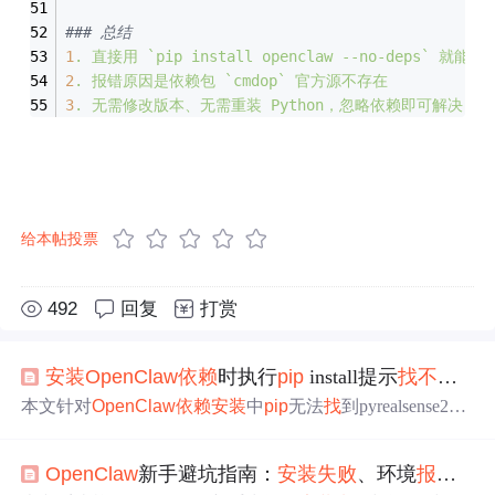
### 总结
1
.
直接用
`pip
install
openclaw
--no-deps`
就能安
2
.
报错原因是依赖包
`cmdop`
官方源不存在
3
.
无需修改版本、无需重装
Python，忽略依赖即可解决
给本帖投票
492
回复
打赏
安装
Op
enCl
aw
依赖
时执行
pip
install提示
找
不到
pyr
本文针对
Op
enCl
aw
依赖
安装
中
pip
无法
找
到pyrealsense2==
2.50.0版本的问题，系统梳理了四大根本原因（版本
不存在
、Python不兼容、架构不支持、
pip
源异常），提供了七种
Op
enCl
aw
新手避坑指南：
安装
失败
、环境
报
错的
有效解决方案，包括查询可用版本、源码编译、conda替代