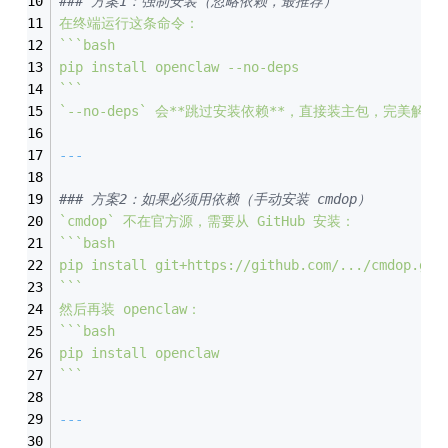
### 方案1：强制安装（忽略依赖，最推荐）
在终端运行这条命令：
``
`bash
pip
install
openclaw
--no-deps
`
``
`--no-deps`
会**跳过安装依赖**，直接装主包，完美解决
---
### 方案2：如果必须用依赖（手动安装 cmdop）
`cmdop`
不在官方源，需要从
GitHub
安装：
``
`bash
pip
install
git+https://github.com/.../cmdop.git
`
``
然后再装
openclaw：
``
`bash
pip
install
openclaw
`
``
---