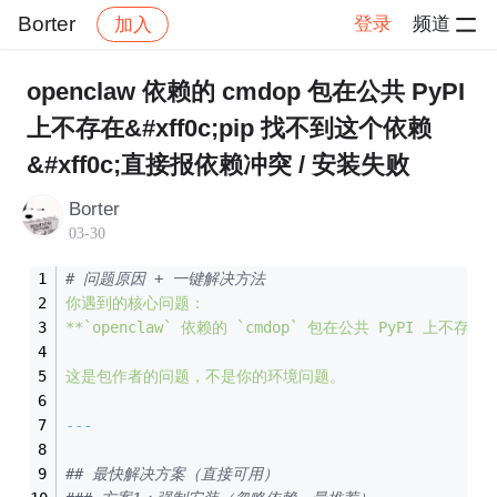
Borter
登录
频道
加入
帖子详情
社区
Borter
学习打卡
openclaw 依赖的 cmdop 包在公共 PyPI
上不存在&#xff0c;pip 找不到这个依赖
&#xff0c;直接报依赖冲突 / 安装失败
Borter
03-30
# 问题原因 + 一键解决方法
你遇到的核心问题：
**
`openclaw`
依赖的
`cmdop`
包在公共
PyPI
上不存在**
这是包作者的问题，不是你的环境问题。
---
## 最快解决方案（直接可用）