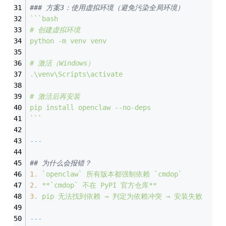
### 方案3：使用虚拟环境（避免污染全局环境）
``
`bash
# 创建虚拟环境
python
-m
venv
venv
# 激活（Windows）
.\venv\Scripts\activate
# 激活后再安装
pip
install
openclaw
--no-deps
`
``
---
## 为什么会报错？
1
.
`openclaw`
所有版本都强制依赖
`cmdop`
2
.
**
`cmdop`
不在
PyPI
官方仓库**
3
.
pip
无法找到依赖
→
判定为依赖冲突
→
安装失败
---