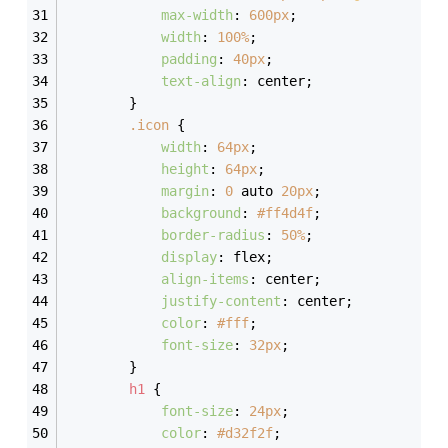
max-width
: 
600px
;
width
: 
100%
;
padding
: 
40px
;
text-align
: center;
        }
.icon
 {
width
: 
64px
;
height
: 
64px
;
margin
: 
0
 auto 
20px
;
background
: 
#ff4d4f
;
border-radius
: 
50%
;
display
: flex;
align-items
: center;
justify-content
: center;
color
: 
#fff
;
font-size
: 
32px
;
        }
h1
 {
font-size
: 
24px
;
color
: 
#d32f2f
;