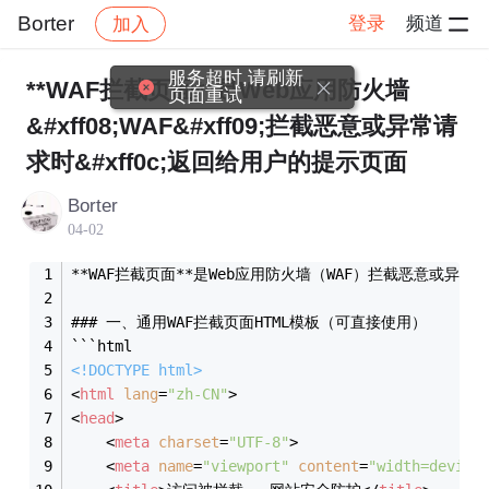
Borter
登录
频道
加入
帖子详情
社区
Borter
学习打卡
服务超时,请刷新
**WAF拦截页面**是Web应用防火墙
页面重试
&#xff08;WAF&#xff09;拦截恶意或异常请
求时&#xff0c;返回给用户的提示页面
Borter
04-02
**WAF拦截页面**是Web应用防火墙（WAF）拦截恶意
### 一、通用WAF拦截页面HTML模板（可直接使用）
```html
<!DOCTYPE 
html
>
<
html
lang
=
"zh-CN"
>
<
head
>
<
meta
charset
=
"UTF-8"
>
<
meta
name
=
"viewport"
content
=
"width=device