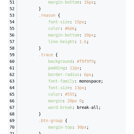
margin-bottom
: 
16px
;
        }
.reason
 {
font-size
: 
15px
;
color
: 
#666
;
margin-bottom
: 
20px
;
line-height
: 
1.6
;
        }
.trace
 {
background
: 
#f9f9f9
;
padding
: 
12px
;
border-radius
: 
6px
;
font-family
: monospace;
font-size
: 
13px
;
color
: 
#555
;
margin
: 
20px
0
;
word-break
: break-all;
        }
.btn-group
 {
margin-top
: 
30px
;
        }