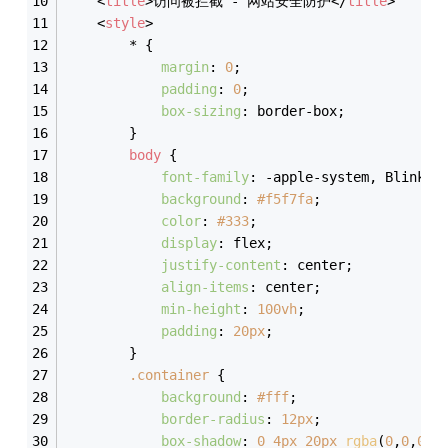
<
title
>
访问被拦截 - 网站安全防护
</
title
>
<
style
>
        * {
margin
: 
0
;
padding
: 
0
;
box-sizing
: border-box;
        }
body
 {
font-family
: -apple-system, BlinkMa
background
: 
#f5f7fa
;
color
: 
#333
;
display
: flex;
justify-content
: center;
align-items
: center;
min-height
: 
100vh
;
padding
: 
20px
;
        }
.container
 {
background
: 
#fff
;
border-radius
: 
12px
;
box-shadow
: 
0
4px
20px
rgba
(
0
,
0
,
0
,
0