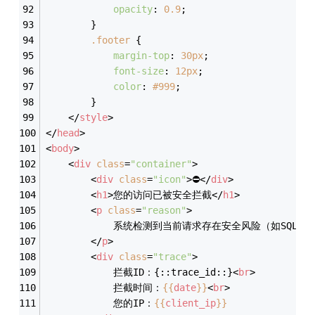
opacity
: 
0.9
;
        }
.footer
 {
margin-top
: 
30px
;
font-size
: 
12px
;
color
: 
#999
;
        }
</
style
>
</
head
>
<
body
>
<
div
class
=
"container"
>
<
div
class
=
"icon"
>
⛔
</
div
>
<
h1
>
您的访问已被安全拦截
</
h1
>
<
p
class
=
"reason"
>
            系统检测到当前请求存在安全风险（如S
</
p
>
<
div
class
=
"trace"
>
            拦截ID：{::trace_id::}
<
br
>
            拦截时间：
{{
date
}}
<
br
>
            您的IP：
{{
client_ip
}}