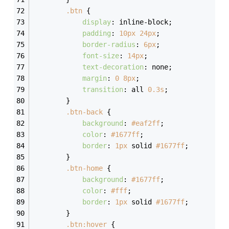
.btn
 {
display
: inline-block;
padding
: 
10px
24px
;
border-radius
: 
6px
;
font-size
: 
14px
;
text-decoration
: none;
margin
: 
0
8px
;
transition
: all 
0.3s
;
        }
.btn-back
 {
background
: 
#eaf2ff
;
color
: 
#1677ff
;
border
: 
1px
 solid 
#1677ff
;
        }
.btn-home
 {
background
: 
#1677ff
;
color
: 
#fff
;
border
: 
1px
 solid 
#1677ff
;
        }
.btn
:hover
 {