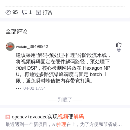
95
1
打赏
全部评论
weixin_38498942
赞
建议采用“解码-预处理-推理”分阶段流水线，
将视频解码固定在硬件解码路径，预处理下
沉到 DSP，核心检测网络放在 Hexagon NP
U。再通过多路流错峰调度与固定 batch 上
限，避免瞬时峰值把内存带宽打满。
04-02 17:34
——到底了——
opencv+nvcodec实现
视频
硬
解码
最近遇到一个新项目，AI
推理
在上，为了方便和节省成本