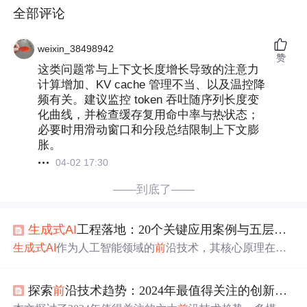
全部评论
weixin_38498942
赞
这类问题常与上下文长度增长导致的注意力
计算增加、KV cache 管理不当、以及温控降
频有关。建议监控 token 吞吐随序列长度变
化曲线，并检查缓存复用命中率与热状态；
必要时用滑动窗口和分段总结限制上下文膨
胀。
04-02 17:30
——到底了——
生成
式
AI
工程落地：20个关键应用案例与五层技术栈深度解析
生成
式
AI
作为人工智能领域的
前
沿技术，其核心原理在于
通过学习海量数据分布，
生成
全新的、符合特定模式的文
本、图像、代码等内容。这项技术的价值在于，它能将人
探索
前
沿技术趋势：2024年最值得关注的创新方向
类的创意和指令转化为具体的数字成果，从而在多个层面
提升效率、激发创新。从技术实现上看，其落地已形成一