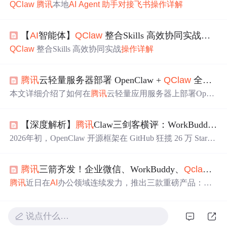
QClaw
腾讯
本地
AI
Agent
助手
对接
飞书
操作
详解
【
AI
智能体】
QClaw
整合Skills 高效协同实战
操作
QClaw
整合Skills 高效协同实战
操作
详解
腾讯
云轻量服务器部署 OpenClaw +
QClaw
全流程实践：打造随时在线的个人
本文详细介绍了如何在
腾讯
云轻量应用服务器上部署Open
Claw和
QClaw
，实现7×24小时运行的
AI
助手
服务。作者分
享了从服务器选购（2核2G配置）、环境搭建到应用部署
【深度解析】
腾讯
Claw三剑客横评：WorkBuddy、
Q
的全过程，重点解决了云端部署特有的防火墙配置、进程
守护等问题。通过
QClaw
实现微信远程操控，演示了自动
2026年初，OpenClaw 开源框架在 GitHub 狂揽 26 万 Star
化文件整理的实际应用场景。文章还总结了资源消耗情况
s，
AI
Agent
从"会聊天"进化到"会干活"。国内大厂纷纷入
（月均成本约24元）和常见问题解决方案，为开发者提供
局：阿里 CoPaw、字节 ArkClaw、百度 DuClaw、智谱 Aut
了低成本将OpenClaw从本地体验升级为云端服务的完整实
腾讯
三箭齐发！企业微信、WorkBuddy、
Qclaw
共
oClaw……而
腾讯
的策略最"野"——直接三线出击，推出
践方案。
WorkBuddy、
QClaw
、CodeBuddy 三款差异化产品。作为
腾讯
近日在
AI
办公领域连续发力，推出三款重磅产品：企
腾讯
10 年老兵，这三款产品我都实测了至少两周。这三
业微信接入OpenClaw、桌面智能体WorkBuddy和微信
AI
助
只"虾"到底谁适合谁？
手
Qclaw
，构建完整的
AI
办公生态。其中
Qclaw
作为"小白
版小龙虾"，支持微信直连、本地部署和5000+Skills生态，
说点什么…
可实现远程操控电脑、社媒运营、GitHub开发等场景。Wo