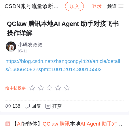
CSDN账号流量诊断服务社区
登录
频道
加入
社区
CSDN账号流量诊断服务社区
学习打卡
QClaw 腾讯本地AI Agent 助手对接飞书
操作详解
小码农叔叔
05-11
https://blog.csdn.net/zhangcongyi420/article/detail
s/160664082?spm=1001.2014.3001.5502
给本帖投票
138
回复
打赏
【
AI
智能体】
QClaw
腾讯
本地
AI
Agent
助手
对接
飞