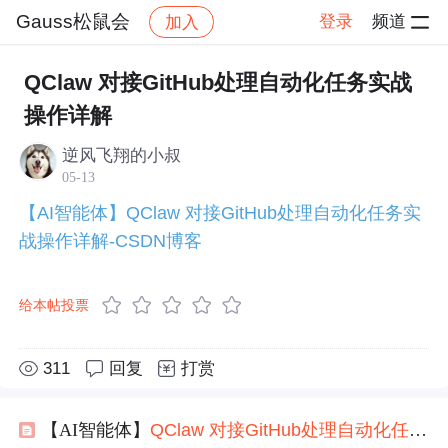
Gauss松鼠会
登录
频道
加入
帖子详情
社区
Gauss松鼠会
资讯
QClaw 对接GitHub处理自动化任务实战
操作详解
逆风飞翔的小叔
05-13
【AI智能体】QClaw 对接GitHub处理自动化任务实
战操作详解-CSDN博客
给本帖投票
311
回复
打赏
【AI智能体】
QClaw
对接
GitHub
处理
自动化
任务
实