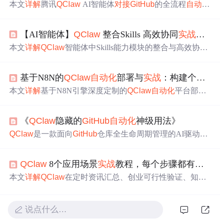
本文
详解
腾讯
QClaw
AI智能体
对接
GitHub
的全流程
自动化
能力，涵盖项目创建、代码生成、提交/回退、PR管理、C
ommit日报生成等核心Git
操作
，并介绍其在定时清理、文
【AI智能体】
QClaw
整合Skills 高效协同
实战
操作
档生成、自动发邮件等日常
任务
中的应用。内容聚焦本地
化AI Agent如何通过自然语言驱动Git工作流，提升开发效
本文
详解
QClaw
智能体中Skills能力模块的整合与高效协同
率与办公
自动化
水平。
机制，涵盖Skills定义、渐进式加载原理（元数据/指令/资
源三层）、与Agent/MCP/RAG/Rules的协作关系，并系统
基于N8N的
QClaw
自动化
部署与
实战
：构建个人效率工作流
介绍本地部署（直接放置、指令调用、对话激活、CL
I）、手动创建、魔法生成、三方社区模板（Anthropic/
GitH
本文
详解
基于N8N引擎深度定制的
QClaw
自动化
平台部署
ub
/ObraSuperpowers/Composio）及Coze在线构建等六类
实
与应用，涵盖Docker一键部署、触发器-
处理
节点-执行节点
战
安装使用方法，突出其零配置、微信远程操控、自动调
核心架构、微信消息同步
任务
、每日晨报生成、网页内容
度与安全本地化优势。
《
QClaw
隐藏的
GitHub
自动化
神级用法》
自动归档至Notion/Obsidian三大
实战
案例，并强调安全性
（环境变量管理）、调试方法、错误
处理
及工作流模块化
QClaw
是一款面向
GitHub
仓库全生命周期管理的AI驱动
自
复用等高阶运维实践，聚焦信息技术领域的工作流
自动化
动化
工具，无需编码即可通过自然语言指令完成仓库创
能力构建。
建、分支/PR/Issue管理、项目模板生成、Actions工作流配
QClaw
8个应用场景
实战
教程，每个步骤都有截图 (
置、多仓协同、权限控制及文档与备份
自动化
。其核心优
势在于上下文感知的智能决策、零代码低门槛、可扩展技
本文
详解
QClaw
在定时资讯汇总、创业可行性验证、知识
能生态及跨项目一致性保障，显著提升DevOps效率与工程
库搭建、市场调研、业务看板生成、MBTI配对分析、轻量
规范性。
学习规划及自媒体内容生成等8类高频场景中的落地应用。
涵盖Prompt示例、
操作
流程与常见问题
处理
，突出其通过S
说点什么…
kill生态（ClawHub/
GitHub
/MCP协议）实现开箱即用的能