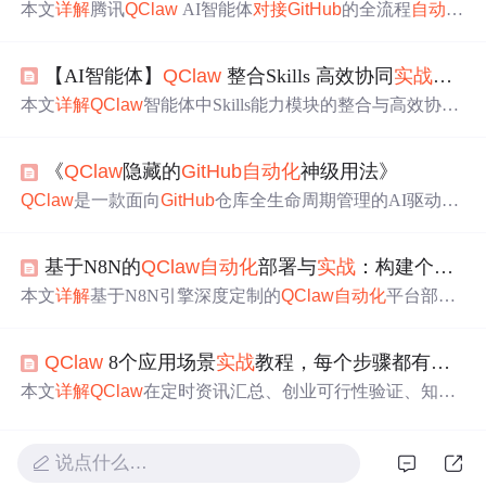
本文
详解
腾讯
QClaw
AI智能体
对接
GitHub
的全流程
自动化
能力，涵盖项目创建、代码生成、提交/回退、PR管理、C
ommit日报生成等核心Git
操作
，并介绍其在定时清理、文
【AI智能体】
QClaw
整合Skills 高效协同
实战
操作
档生成、自动发邮件等日常
任务
中的应用。内容聚焦本地
化AI Agent如何通过自然语言驱动Git工作流，提升开发效
本文
详解
QClaw
智能体中Skills能力模块的整合与高效协同
率与办公
自动化
水平。
机制，涵盖Skills定义、渐进式加载原理（元数据/指令/资
源三层）、与Agent/MCP/RAG/Rules的协作关系，并系统
《
QClaw
隐藏的
GitHub
自动化
神级用法》
介绍本地部署（直接放置、指令调用、对话激活、CL
I）、手动创建、魔法生成、三方社区模板（Anthropic/
GitH
QClaw
是一款面向
GitHub
仓库全生命周期管理的AI驱动
自
ub
/ObraSuperpowers/Composio）及Coze在线构建等六类
实
动化
工具，无需编码即可通过自然语言指令完成仓库创
战
安装使用方法，突出其零配置、微信远程操控、自动调
建、分支/PR/Issue管理、项目模板生成、Actions工作流配
度与安全本地化优势。
基于N8N的
QClaw
自动化
部署与
实战
：构建个人效率工作流
置、多仓协同、权限控制及文档与备份
自动化
。其核心优
势在于上下文感知的智能决策、零代码低门槛、可扩展技
本文
详解
基于N8N引擎深度定制的
QClaw
自动化
平台部署
能生态及跨项目一致性保障，显著提升DevOps效率与工程
与应用，涵盖Docker一键部署、触发器-
处理
节点-执行节点
规范性。
核心架构、微信消息同步
任务
、每日晨报生成、网页内容
QClaw
8个应用场景
实战
教程，每个步骤都有截图 (
自动归档至Notion/Obsidian三大
实战
案例，并强调安全性
（环境变量管理）、调试方法、错误
处理
及工作流模块化
本文
详解
QClaw
在定时资讯汇总、创业可行性验证、知识
复用等高阶运维实践，聚焦信息技术领域的工作流
自动化
库搭建、市场调研、业务看板生成、MBTI配对分析、轻量
能力构建。
学习规划及自媒体内容生成等8类高频场景中的落地应用。
涵盖Prompt示例、
操作
流程与常见问题
处理
，突出其通过S
说点什么…
kill生态（ClawHub/
GitHub
/MCP协议）实现开箱即用的能