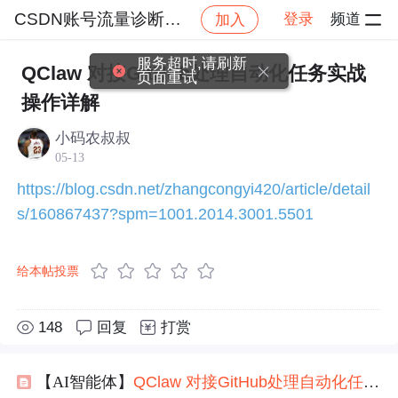
CSDN账号流量诊断服务社区
登录
频道
加入
社区
CSDN账号流量诊断服务社区
学习打卡
服务超时,请刷新
QClaw 对接GitHub处理自动化任务实战
页面重试
操作详解
小码农叔叔
05-13
https://blog.csdn.net/zhangcongyi420/article/detail
s/160867437?spm=1001.2014.3001.5501
给本帖投票
148
回复
打赏
【AI智能体】
QClaw
对接
GitHub
处理
自动化
任务
实