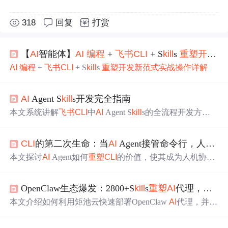
318
回复
打赏
【
AI
智能体】
AI
编程
+
飞书
CLI
+ S
kill
s
重塑
开发新
AI
编程
+
飞书
CLI
+ S
kill
s
重塑
开发新
范式
实战
操作
详解
AI
Agent S
kill
s开发完全指南
本文系统讲解
飞书
CLI
中
AI
Agent S
kill
s的全流程开发方
法，聚焦S
KILL
.md规范、四类S
kill
s（Shared/Dom
ai
n/Workf
low/Tool）架构设计、依赖与权限管理、References文档组
CLI
的第二次生命：当
AI
Agent接管命令行，人机协作进入“自然语言驱动”时代
织及Agent友好性设计。涵盖技能安装分发、测试策略、安
全最佳实践与故障排查，并提供真实工作流示例（如智能
本文探讨
AI
Agent如何
重塑
CLI
的价值，使其成为人机协作
会议助手），助力开发者构建高可用、可组合、易被LLM
的核心执行接口。重点解析
飞书
开源
CLI
作为Agent
CLI
范
解析的结构化
AI
技能。
本的三层架构、200+命令与19个S
kill
包设计；阐明Agent
C
OpenClaw生态爆发：2800+S
kill
s
重塑
AI
代理，矩池云一键部署直连
LI
在MCP/S
kill
技术栈中的执行层定位；介绍利用
AI
编程
助
手（如Copilot、Claude）高效开发
CLI
的全流程，涵盖需求
本文介绍如何利用矩池云快速部署OpenClaw
AI
代理，并集
定义、框架选型、脚手架生成、REPL集成及S
kill
s封装；
成
飞书
渠道实现自动化任务。重点涵盖2600+社区技能生
强调
CLI
在
AI
-native系统中不可替代的结构化输入输出优
态、Use Case=S
kill
s+Model+Channel核心架构，以及Reddit