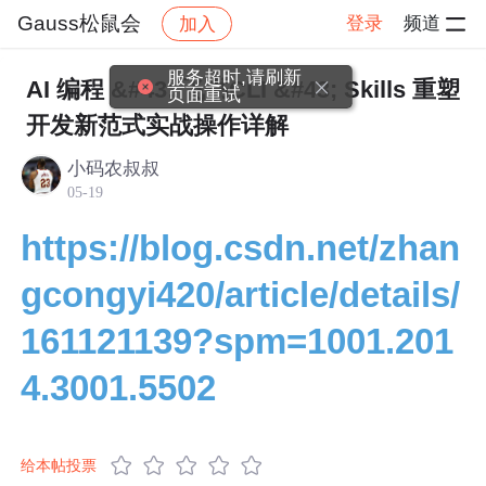
Gauss松鼠会
登录
频道
加入
帖子详情
社区
Gauss松鼠会
技术交流
服务超时,请刷新
AI 编程 &#43; 飞书CLI &#43; Skills 重塑
页面重试
开发新范式实战操作详解
小码农叔叔
05-19
https://blog.csdn.net/zhan
gcongyi420/article/details/
161121139?spm=1001.201
4.3001.5502
给本帖投票