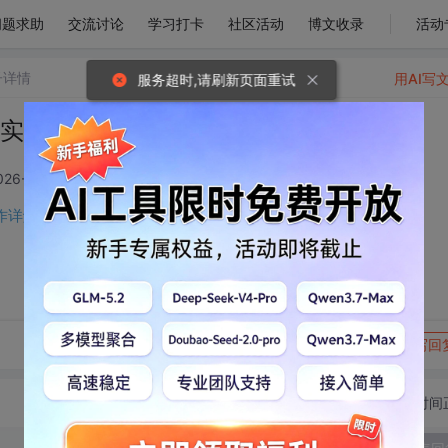
问题求助
交流讨论
学习打卡
社区活动
博文收录
活动
子详情
用AI写
服务超时,请刷新页面重试
dy实战操作详解
026-05-23 17:22:52
作详解-CSDN博客
转发到动态
举报
写回
切换为时间