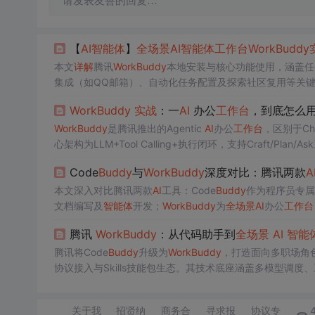
请发表友善的回复…
【
AI
智能
体
】
全
场景
AI
智能
体
工作台
Work
Buddy
本文
详解
腾讯
Work
Buddy
本地安装与核心功能使用，涵盖任务
集成（如QQ邮箱）、自动化任务配置及探索社区复用等关
理能力，适用于办公文档生成、数据分析、PPT制作、编程
Work
Buddy
实战
：一
AI
办公
工作台
，到底怎么
Work
Buddy
是腾讯推出的Agentic
AI
办公
工作台
，区别于Ch
心架构为LLM+Tool Calling+执行闭环，支持Craft
场景
办公交付。文中详述五大真实任务案例及落地经验。
Code
Buddy
与
Work
Buddy
深度对比：腾讯两款
A
本文深入对比腾讯两款
AI
工具：Code
Buddy
作为程序员专属
文档编写及
智能
体
开发；
Work
Buddy
为
全
场景
AI
办公
工作台
能力。两者共享账号与Credits资源，但定位迥异——前
腾讯
Work
Buddy
：从代码助手到
全
场景
AI
智能
腾讯将Code
Buddy
升级为
Work
Buddy
，打造面向多职场角
协议接入与Skills技能包生态。其技术底座涵盖多模型调度、
行榜及EdgeOne挑战赛推动社区共建。强调真实工作流交
关于我
招贤纳
商务合
寻求报
协议专