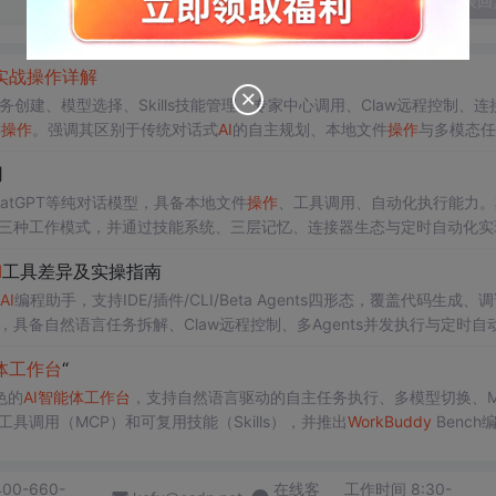
发表回
实战
操作
详解
创建、模型选择、Skills技能管理、专家中心调用、Claw远程控制、连
键
操作
。强调其区别于传统对话式
AI
的自主规划、本地文件
操作
与多模态任
辅助等职场
场景
。
用
atGPT等纯对话模型，具备本地文件
操作
、工具调用、自动化执行能力。
/Plan/Ask三种工作模式，并通过技能系统、三层记忆、连接器生态与定时自动化
I
工具差异及实操指南
AI
编程助手，支持IDE/插件/CLI/Beta Agents四形态，覆盖代码生成、
，具备自然语言任务拆解、Claw远程控制、多Agents并发执行与定时自
者聚焦开发效能，后者面向知识工作者交付可验收办公成果。
体
工作台
“
色的
AI
智能
体
工作台
，支持自然语言驱动的自主任务执行、多模型切换、M
工具调用（MCP）和可复用技能（Skills），并推出
Work
Buddy
Bench
付能力，覆盖办公自动化、数据分析、内容生成等
场景
。
400-660-
在线客
工作时间 8:30-