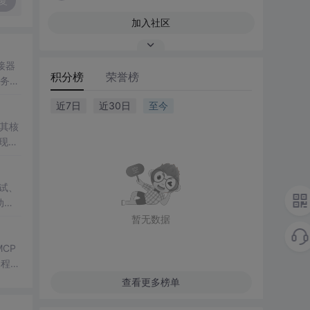
复
加入社区
接器
积分榜
荣誉榜
务处
近7日
近30日
至今
其核
实现
全
调试、
动化
暂无数据
CP
编程排
查看更多榜单