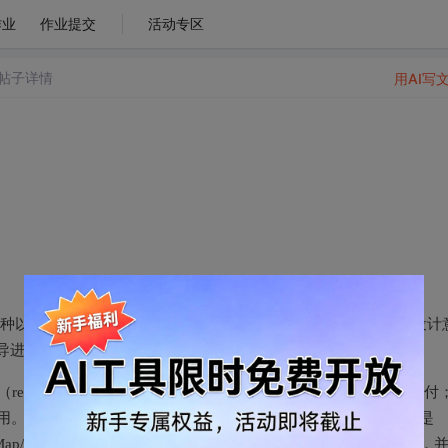
作业
作业提交
活动专区
帖子详情
用AI写
是一种以该工具为代表的开发范式。它们的核心思想是：将代码的“设计
指导进行开发和验证。
requires）规定调用方责任；后置条件（ensures）规定实现方交付
法无副作用。而“模型字段/不变式”更像数据结构的抽象视图：接口里写的是
义，实现里用 Map/List/Set 只是手段，关键是把这些容器映射回规格的抽象序列，