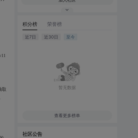
积分榜
荣誉榜
近7日
近30日
至今
11
暂无数据
抽取
。
查看更多榜单
社区公告