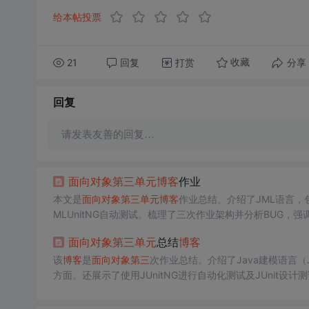
给本帖投票
21
回复
打赏
分享
收藏
回复
请发表友善的回复…
面向对象
第三
单元
博客
作业
本文是
面向对象
第三
单元
博客
作业总结。介绍了JML语言，包
MLUnitNG自动测试。梳理了三次作业架构并分析BUG
面向对象
第三
单元
总结
博客
该
博客
是
面向对象
第三
次作业总结。介绍了Java建模语言
方面。还展示了使用JUnitNG进行自动化测试及JUnit设计