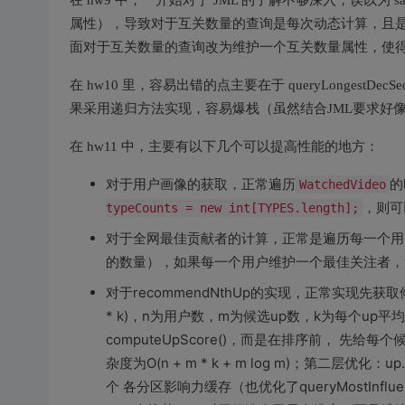
在 hw9 中，一开始对于 JML 的了解不够深入，误以为 s
属性），导致对于互关数量的查询是每次动态计算，且是按
面对于互关数量的查询改为维护一个互关数量属性，使得时
在 hw10 里，容易出错的点主要在于 queryLonges
果采用递归方法实现，容易爆栈（虽然结合JML要求好像
在 hw11 中，主要有以下几个可以提高性能的地方：
对于用户画像的获取，正常遍历
的
WatchedVideo
，则可
typeCounts = new int[TYPES.length];
对于全网最佳贡献者的计算，正常是遍历每一个用户
的数量），如果每一个用户维护一个最佳关注者，复
对于recommendNthUp的实现，正常实现先获取候
* k)，n为用户数，m为候选up数，k为每个up平
computeUpScore()，而是在排序前， 先给
杂度为O(n + m * k + m log m)；第二层优化：
个 各分区影响力缓存（也优化了queryMostInflu