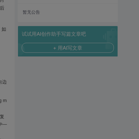
的
后
暂无公告
；如
试试用AI创作助手写篇文章吧
+ 用AI写文章
向边
 m
间复
维护一