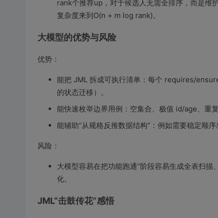
rank个推荐up，对于候选人无需全排序，而是维护一个
复杂度来到O(n + m log rank)。
大模型的优势与风险
优势：
能把 JML 拆成可执行清单：每个 requires/ens
的状态迁移）。
能快速枚举边界用例：空集合、极值 id/age、重复操
能辅助“从规格反推数据结构”：例如需要稳定顺序就倾向
风险：
大模型容易在把功能跑通”阶段容易生成全表扫描
化。
JML“击鼓传花”感悟