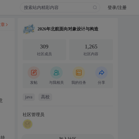
登录/注册
文章
2026年北航面向对象设计与构造
309
1,265
社区成员
社区内容
发帖
与我相关
我的任务
分享
java
高校
意
社区管理员
；
并持
加入社区