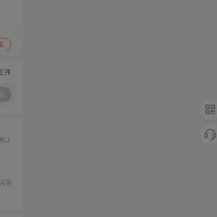
复
正序
复
和J
词等