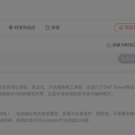
转发到动态
举报
写回
切换为时间
发表回
括其理论基础、表达式、方法规格和工具链。还进行了SMT Solver验证
，强调规格对代码的规范作用，以及作业体现的需求迭代编程模式。
（JML），包括确定类的使用规范、前置与后置条件、模型域、不变量和量
测试样例，检测出原代码compare方法的溢出问题。