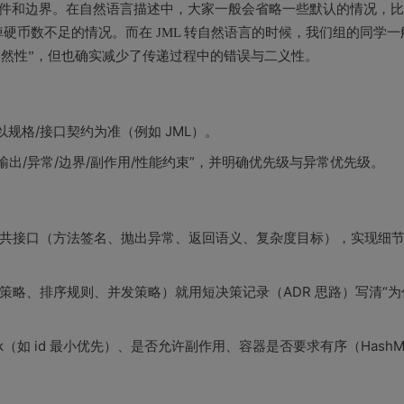
条件和边界。在自然语言描述中，大家一般会省略一些默认的情况，比
硬币数不足的情况。而在 JML 转自然语言的时候，我们组的同学一
“自然性”，但也确实减少了传递过程中的错误与二义性。
：需求以规格/接口契约为准（例如 JML）。
出/异常/边界/副作用/性能约束”，并明确优先级与异常优先级。
共接口（方法签名、抛出异常、返回语义、复杂度目标），实现细
略、排序规则、并发策略）就用短决策记录（ADR 思路）写清“为
k（如 id 最小优先）、是否允许副作用、容器是否要求有序（HashM