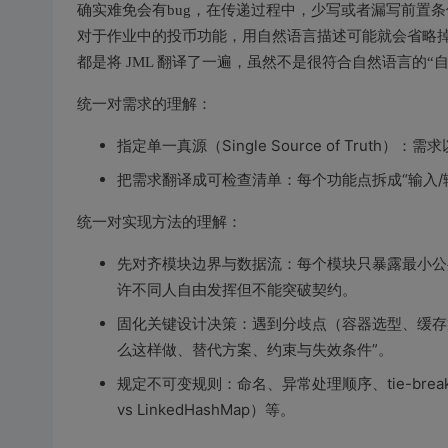
确实难免会有bug，在传递过程中，少写或者漏写前置
对于作业中的投币功能，用自然语言描述可能就会省略掉
都是将 JML 翻译了一遍，虽然不是很符合自然语言的
统一对需求的理解：
指定单一真源（Single Source of Truth）
把需求翻译成可检查清单：每个功能点拆成“输入/输
统一对实现方法的理解：
先对齐模块边界与数据流：每个模块只暴露最小公
许不同人自由发挥但不能突破契约。
固化关键设计决策：遇到分歧点（容器选型、缓存策
么这样做、替代方案、约束与失效条件”。
规定不可变规则：命名、异常处理顺序、tie-brea
vs LinkedHashMap）等。