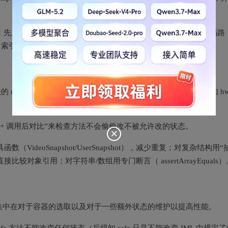
”：先从异常触发条件、状态变化最小集、输出副作用出发规划代码路
、索引等降低时间复杂度。
l/exceptional behavior 列出分支，用用例一一击中（例如 hw
+ 调用后对比”来检查方法不会偷偷改不被允许改的状态。
deoSnapshot/UserSnapshot），减少重复；对复杂结构用“
对象引用；对字符串/数组用专门断言（ assertArrayEquals）
要集中在对于容器的选取以及对于一些额外状态的维护以提高性能。