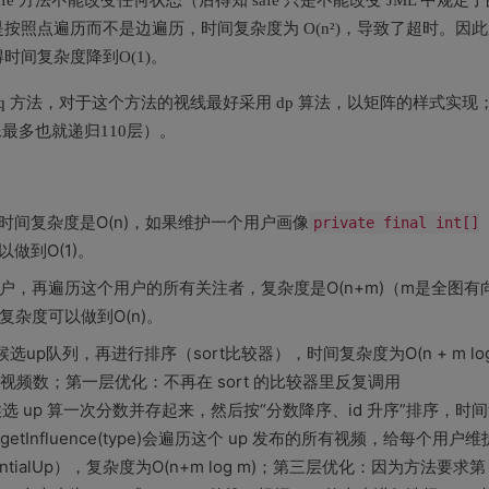
afe 方法不能改变任何状态（后得知 safe 只是不能改变 JML 中规定了
照点遍历而不是边遍历，时间复杂度为 O(n²)，导致了超时。因此
间复杂度降到O(1)。
tDecSeq 方法，对于这个方法的视线最好采用 dp 算法，以矩阵的样式实现
最多也就递归110层）。
时间复杂度是O(n)，如果维护一个用户画像
private final int[]
以做到O(1)。
，再遍历这个用户的所有关注者，复杂度是O(n+m)（m是全图有
杂度可以做到O(n)。
选up队列，再进行排序（sort比较器），时间复杂度为O(n + m log
均视频数；第一层优化：不再在 sort 的比较器里反复调用
每个候选 up 算一次分数并存起来，然后按“分数降序、id 升序”排序，时
up.getInfluence(type)会遍历这个 up 发布的所有视频，给每个用户
entialUp），复杂度为O(n+m log m)；第三层优化：因为方法要求第