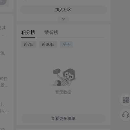
复
加入社区
述其
积分榜
荣誉榜
、调
近7日
近30日
至今
理流
布式任
场景，
暂无数据
计、
辅助
查看更多榜单
配置类、