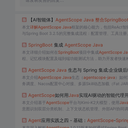
请发表友善的回复…
【AI智能体】
Agent
Scope
Java
整合
SpringBoo
本文
详解
Agent
Scope
Java
框架的核心能力，包括ReAct
与Spring Boot 3.2.5的完整集成流程：配置管理、工具注
试与生产部署关键环节。
SpringBoot
集成
Agent
Scope
Java
本文详细介绍如何在
SpringBoot
项目中集成
Agent
Scope
Ja
程、记忆模块配置及端到端功能测试方法，助力开发者快速构
Agent
Scope
Java
生态与 Spring 集成:企业
本文介绍
Agent
Scope
Java
生态（
agent
scope
-
java
）如何深
务调度、Nacos配置中心对接、多源Skill动态加载（Fat JAR/Git
助力企业级AI
Agent
后端开发。
Agent
Scope
如何用
Java
实现AI驱动的智能代理
本文介绍基于
Agent
Scope
平台与Kimi-K2大模型，使用
Jav
意图识别双层分类机制、上下文状态机管理、外部API协同调用
开发支持。
Agent
应用实践之四 - 基础：
Agent
Scope
-
Sprin
本文深入解析
Agent
Scope
1.0.11版本如何通过Spring Bo