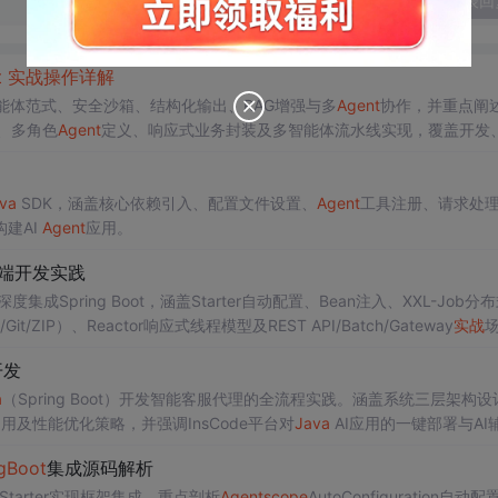
发表回
t
实战
操作
详解
智能体范式、安全沙箱、结构化输出、RAG增强与多
Agent
协作，并重点阐
册、多角色
Agent
定义、响应式业务封装及多智能体流水线实现，覆盖开发
va
SDK，涵盖核心依赖引入、配置文件设置、
Agent
工具注册、请求处
建AI
Agent
应用。
级后端开发实践
度集成Spring Boot，涵盖Starter自动配置、Bean注入、XXL-Job分
/ZIP）、Reactor响应式线程模型及REST API/Batch/Gateway
实战
开发
a
（Spring Boot）开发智能客服代理的全流程实践。涵盖系统三层架构设
及性能优化策略，并强调InsCode平台对
Java
AI应用的一键部署与AI
gBoot
集成源码解析
ot Starter实现框架集成，重点剖析
Agent
scope
AutoConfiguration自动