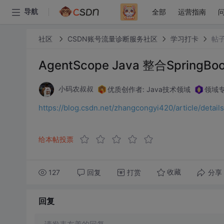
全部
运营指南
导航
社区
CSDN账号流量诊断服务社区
学习打卡
帖
AgentScope Java 整合Spring
优质创作者: Java技术领域
领域专
小码农叔叔
https://blog.csdn.net/zhangcongyi420/article/deta
给本帖投票
127
回复
打赏
分享
收藏
回复