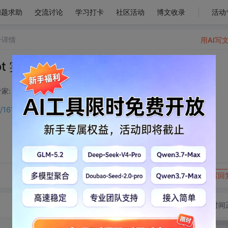
问题求助
交流讨论
学习打卡
社区活动
博文收录
活动
子详情
用AI写
Boot 实战操作详解
家: 后端开发技术领域
2026-05-29 08:18:28
ils/161234615?spm=1001.2014.3001.5502
转发到动态
举报
写回
切换为时间