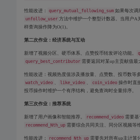
性能改进：
query_mutual_following_sum
如果每次调
unfollow_user
方法中维护一个整型计数器。当用户A
样查询操作降为O(1)。
第二次作业：经济系统与互动
新增了视频分区、硬币体系、点赞投币转发评论功能。
query_best_contributor
需要返回对某up主贡献值最
性能改进：视频热度值涉及播放量、点赞数、投币数等
watch_video
、
like_video
、
coin_video
操作时直
投币操作时维护一个有序结构，避免查询时全量排序。
第三次作业：推荐系统
新增了用户画像和智能推荐。
recommend_video
需要基
recommend_Nth_up
需要综合共同关注、同分区视频等维
性能改进：
recommend_Nth_up
需要先对所有up主计算