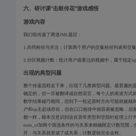
六、研讨课"击鼓传花"游戏感悟
游戏内容
我们组传递了两道JML题目：
1.共同粉丝与关注：计算两个用户的交集粉丝列表和交
2.分区视频计数：统计用户观看过的视频中，属于指定u
出现的典型问题
整个传递流程走下来，出现了几类典型问题。最普遍的是
确定的，但一旦被翻译成自然语言，每个人的表述方式就
数学结果碰巧相同，但到下一轮还原时方向可能就被颠倒。
户和up主必须存在，但在口口相传中很容易被忽略，后
都一样，根本没意识到这在异常类型和空指针处理上行为
num_of加两个筛选条件的与关系来精确限定计数范
开，与关系就变成了或关系，计数逻辑完全走样。