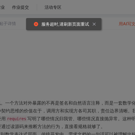
作业
作业提交
活动专区
帖子详情
用AI写
服务超时,请刷新页面重试
化。一个方法对外暴露的不再是签名和自然语言注释，而是一套数学
种契约思维的价值在于，调用方和实现方各司其职，责任边界清晰。
经用
requires
写明了哪些情况归我管、哪些情况直接抛异常。这种
要通过读源码来推断方法的行为，直接看规格就够了。
实到数学表达式层面。传统开发中，需求文档的一句话可以被理解出