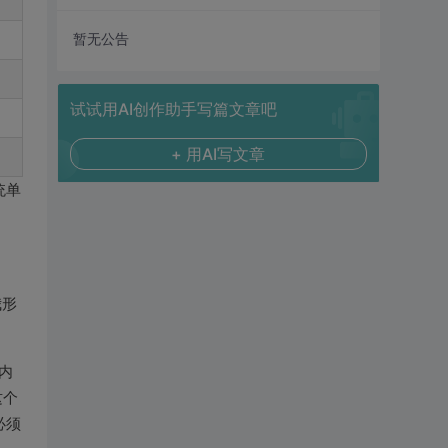
暂无公告
试试用AI创作助手写篇文章吧
+ 用AI写文章
统单
我形
内
这个
必须