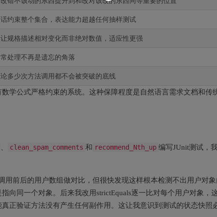
不改错不该动的东西提升到和改对该改的东西同等重要的位置
句话约束整个集合，表达能力超越任何抽样测试
，让规格描述相对变化而非绝对数值，适应性更强
异常处理不再是遗忘的角落
无论多少次方法调用都不会被突破的底线
有数学公式严格约束的系统。这种保障程度是自然语言需求文档和传
、
clean_spam_comments
和
recommend_Nth_up
编写JUnit测试，
rs获取调用前后的用户数组做对比，但很快发现这样根本检测不出用户对象
同一个对象。后来我改用strictEquals逐一比对每个用户对象，
能真正验证方法没有产生任何副作用。这让我意识到测试的状态快照