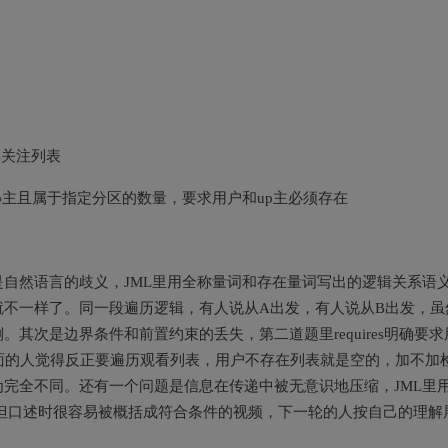
集关注列表
p主且属于指定分区的数量，要求用户和up主必须存在
自然语言的歧义，JML里用全称量词和存在量词写出的逻辑关系语
不一样了。同一段遍历逻辑，有人说从A出发，有人说从B出发，虽
其次是边界条件和前置约束的丢失，第二道题里requires明确要求
面的人觉得反正要遍历观看列表，用户不存在列表就是空的，加不加
完全不同。还有一个问题是信息在传递中被无意识地压缩，JML里
围，但口述时很容易被概括成符合条件的视频，下一轮的人按自己的理解