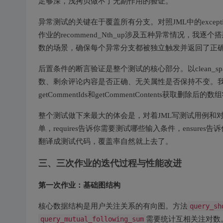
足够深，浅拷贝做不了无副作用的验证。
异常测试的关键在于覆盖所有分支。对照JML中的exceptio
作业的recommend_Nth_up涉及五种异常情况，我
数的场景，确保每个异常分支都被独立触发并返回了正
后置条件的断言验证是整个测试的核心部分。以clean_sp
数、剩余评论内容是否正确、无关属性是否保持不变。我把en
getCommentIds和getCommentContents获取删除
整个测试做下来最大的体会是，对着JML写测试用例和
单，requires告诉你需要测试哪些输入条件，ensure
翻译成测试代码，覆盖率自然就上去了。
三、三次作业的迭代过程与性能改进
第一次作业：基础图结构
核心数据结构是用户关注关系的有向图。方法
query_sh
query_mutual_following_sum
需要统计互相关注对数