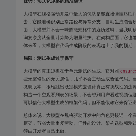
优势：形式化规格的精准翻译
大模型在规格驱动开发中最大的优势是能直接读懂JML
去，它能准确识别正常路径与异常分支，自动生成包含所有
面，大模型并不会一味照搬规格中的遍历逻辑，当我明
询复杂度从全量计算降为增量维护。在架构层面，它也能理
体来看，大模型在代码生成阶段的表现超出了我的预期
局限：测试生成过于保守
大模型的真正短板在于单元测试的生成。它对照
ensure
些无需修改的无关属性，几乎不会主动生成验证代码。
微调版本，很难跳出既定模式去设计真正有挑战性的边
构造一个空观看列表的场景，不会想到用户看过视频但
可以信任大模型生成的框架代码，但不能依赖它来保证
总体来说，大模型在规格驱动开发中的角色更接近一个
框架，节省大量重复劳动。但性能设计、架构选型和测
须由开发者自己来做。