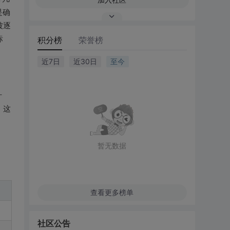
是确
被逐
标
积分榜
荣誉榜
近7日
近30日
至今
什
。这
暂无数据
查看更多榜单
社区公告