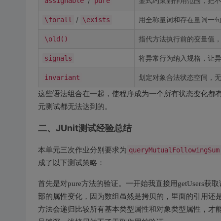
/
显式约束副作用范围，把
assignable
pure
/
用全称量词和存在量词一
\forall
\exists
指代方法执行前的变量值
\old()
将异常行为纳入规格，让
signals
划定对象合法状态空间，
invariant
这些语法组合在一起，使程序成为一个所有状态变化都
元测试都无法达到的。
二、JUnit测试经验总结
本单元三次作业分别要求为
queryMutualFollowingSum
成了以下测试策略：
首先是对pure方法的验证。一开始我直接用getUse
部的属性变化，因为数组虽然是拷贝的，里面的引用还是指向
方法会递归比较所有基本类型属性和对象类型属性，才