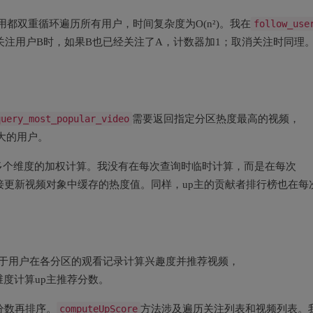
用都双重循环遍历所有用户，时间复杂度为O(n²)。我在
follow_use
关注用户B时，如果B也已经关注了A，计数器加1；取消关注时同理
query_most_popular_video
需要返回指定分区热度最高的视频，
大的用户。
多个维度的加权计算。我没有在每次查询时临时计算，而是在每次
接更新视频对象中缓存的热度值。同样，up主的贡献者排行榜也在每
于用户在各分区的观看记录计算兴趣度并推荐视频，
度计算up主推荐分数。
分数再排序。
computeUpScore
方法涉及遍历关注列表和视频列表。