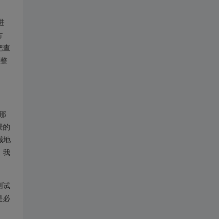
进
方
把查
。整
那
景的
械地
，我
。
测试
是必