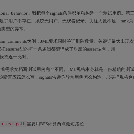
nal_behavior，我把每个signals条件都单独构造一个测试用例。第
逐个搭建了用户不存在、系统无用户、无观看记录、关注人数不足、rank为
确类型的异常。
am_comments为例，JML要求同时验证删除数量、关键词最大出现次
sures里的每一条逻辑都翻译成了对应的assert语句，用
后的数组状态逐一比对。
对着需求文档写测试用例完全不同。JML规格本身就是一份精确的测
s告诉你断言应该怎么写，signals告诉你异常用例怎么构造。只要把规格逐
ortest_path
需要用BFS计算两点最短路径，
。