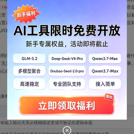
用
requires
和
ensures
把所有状态变化都写成逻辑公式，通过与否
改变：正确性不再是跑通几个测试用例后的主观安慰，而是一个可以
后置条件是否达成、每一个异常分支是否正确触发，都有明确的判定
么叫程序可靠。
我明白一个方法的质量不仅取决于它返回了什么，还取决于它没有碰
了无关数据，但现在我会把副作用控制当作和功能实现同等重要的事
核心的东西。
约束程序行为，让正确性可以被严格验证。
，将输入输出关系从模糊描述变成可验证的逻辑命题