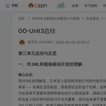
全部
学习资料
导航
社区
2026年北航面向对象设计与构造
作业提交
OO-Unit3总结
2026-05-29 20:00:17
高宇轩-24371096
第三单元总结与反思
一、对JML和规格驱动开发的理解
核心认识
我对JML的理解是，它本质上是把程序的行为契约形式
承诺——你满足这些前提，我就保证达到这个结果。这
为实现者不需要猜测调用者会传什么数据进来，规格已
性在多人协作和代码迭代中尤为重要，因为后来者不需
JML让我认识到，程序正确性不能靠感觉判断，必须落