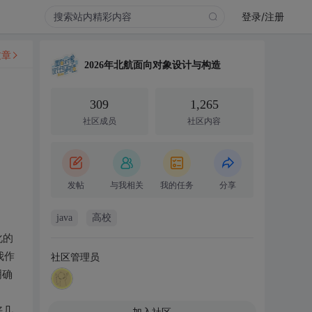
登录/注册
文章
2026年北航面向对象设计与构造
309
1,265
社区成员
社区内容
发帖
与我相关
我的任务
分享
java
高校
化的
我作
社区管理员
明确
好几
加入社区