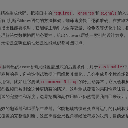
并精准生成代码。把接口中的
requires
、
ensures
和
signals
输入
if判断和throw语句的方法框架，翻译速度快且逻辑准确。在效率
确指出性能要求时，它能够主动引入缓存变量、哈希表等优化手段，
解跨类数据协同的必要性，给出Network层统一索引的设计方案
，无论是逻辑正确性还是性能意识都可圈可点。
s
翻译出的assert语句只能覆盖显式的后置条件，对于
assignable
中
更麻烦的是，它构造测试数据时思维极其僵化，只会生成几个标准场
界用例。比如让它测试
recommend_Nth_up
的冷启动异常，它只会机
那些视频已被删除这种更隐蔽的情况。这种测试覆盖的局限性意味着
测试的完整性和深度，边界挖掘和副作用验证仍然需要我自己来设计
高效的翻译器和脚手架生成器。它能把规格快速变成可运行的代码和
试覆盖的完整性判断，这些需要全局视角和经验积累的决策，目前还