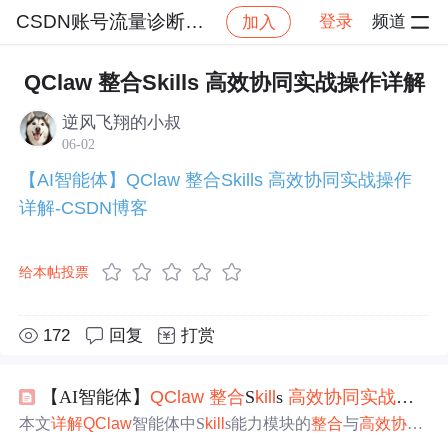
CSDN账号流量诊断服务社区
登录
频道
加入
社区
CSDN账号流量诊断服务社区
交流讨论
QClaw 整合Skills 高效协同实战操作详解
逆风飞翔的小叔
06-02
【AI智能体】QClaw 整合Skills 高效协同实战操作
详解-CSDN博客
给本帖投票
172
回复
打赏
【AI智能体】
QClaw
整合
S
kill
s
高效
协同
实战
操作
本文
详解
QClaw
智能体中S
kill
s能力模块的
整合
与
高效
协同
机制，涵盖S
kill
s定义、渐进式加载原理（元数据/指令/资