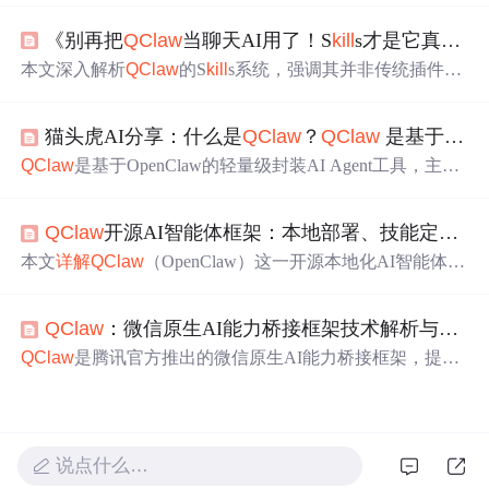
源三层）、与Agent/MCP/RAG/Rules的协作关系，并系统
《别再把
QClaw
当聊天AI用了！S
kill
s才是它真正的灵魂》
介绍本地部署（直接放置、指令调用、对话激活、CL
I）、手动创建、魔法生成、三方社区模板（Anthropic/GitH
本文深入解析
QClaw
的S
kill
s系统，强调其并非传统插件，
ub/ObraSuperpowers/Composio）及Coze在线构建等六类
实
而是与大模型深度耦合的原生执行单元，支撑自动化办
战
安装使用方法，突出其零配置、微信远程操控、自动调
公、多技能编排与端到端任务闭环。重点阐述S
kill
s的自动
度与安全本地化优势。
猫头虎AI分享：什么是
QClaw
？
QClaw
是基于 OpenClaw 的极简封装，
调用机制、工作流构建方式、安全安装规范及
高效
管理策
略，并指出模块化、专业化、低冗余是发挥
QClaw
真实效
QClaw
是基于OpenClaw的轻量级封装AI Agent工具，主打
能的关键。
零配置、低门槛使用。v0.1.9版本支持微信小程序绑定、跨
平台（Win/macOS）一键安装、「灵感广场」预置S
kill
s，
QClaw
开源AI智能体框架：本地部署、技能定制与全栈工作流
实现文档处理、数据分析、日程管理等任务的免编码执
行。其核心价值在于深度融合微信生态，降低AI Agent使
本文
详解
QClaw
（OpenClaw）这一开源本地化AI智能体框
用门槛，面向技术小白与普通用户。
架的架构、部署与应用。涵盖其核心组件（Agent Core、M
odel Backend、S
kill
s & Tools、Memory、UI）、Docker Co
QClaw
：微信原生AI能力桥接框架技术解析与
实战
mpose本地部署流程、三大技能
实战
（写作辅助、编程调
试、文献整理），以及自定义技能开发、MCP协议集成、
QClaw
是腾讯官方推出的微信原生AI能力桥接框架，提供
多模型混合调度等高级能力。强调工具调用优先、隐私可
标准化三层架构：客户端桥接层（
qclaw
://协议与JS SD
控、高度可定制的技术特性。
K）、网关路由层（JWT鉴权与技能路由）和技能执行层
（统一RESTful接口规范）。它支持大模型服务安全接入微
信生态，要求HTTP/2、8秒超时、HMAC-SHA256签名及
说点什么…
脱敏用户标识。
实战
涵盖CLI部署、API Key配置、技能注