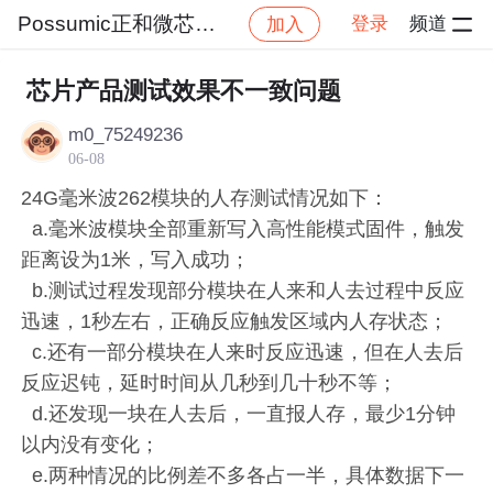
Possumic正和微芯官方社区
登录
频道
加入
帖
社区
Possumic正和微芯官方社区
问答专区
芯片产品测试效果不一致问题
m0_75249236
06-08
24G毫米波262模块的人存测试情况如下：
a.毫米波模块全部重新写入高性能模式固件，触发
距离设为1米，写入成功；
b.测试过程发现部分模块在人来和人去过程中反应
迅速，1秒左右，正确反应触发区域内人存状态；
c.还有一部分模块在人来时反应迅速，但在人去后
反应迟钝，延时时间从几秒到几十秒不等；
d.还发现一块在人去后，一直报人存，最少1分钟
以内没有变化；
e.两种情况的比例差不多各占一半，具体数据下一