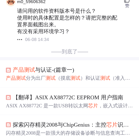
m0_59606362
赞
请问用的软件资料版本号是什么？
使用时的具体配置是怎样的？请把完整的配
置界面截图出来。
有没有采用环境学习？
06-08 14:34
——到底了——
产品
测试
与认证-(篇章一)
产品
测试
分为出厂
测试
（摸底
测试
）和认证
测试
（准入认
证）。出厂
测试
旨在验证
产品
可靠性、性能及质量，包含
功能性、可靠性、安全性、环境适应性等
测试
，如老化
测
【翻译】ASIX AX88772C EEPROM 用户指南
试
、高低温
测试
、EMC
测试
等。以工业串口屏为例，需重
点
测试
显示功能、触控响应、通信稳定性及环境耐受性。
ASIX AX88772C 是一款USB转以太网
芯片
，嵌入式设计中
认证
测试
（如FCC、CE）则是
产品
进入特定市场的强制性
经常用到，设计原理图之前有篇博文分享，请戳链接： 1.
要求。
测试
项目的选择需结合
产品
类型和应用场景，确保
介绍 本教程将会叫你如何给EEPROM编程，和用AX88772
满足核心功能、长期稳定性和使用安全性的要求。
探索闪存精灵2008与ChipGenius：主控
芯片
识别工具
C Windows Production Test Tool.做基本的网络功能
测试
。 2.
AX88772C EEPROM Memory Map 2-1 AX88772C EEPRO
闪存精灵2008是一款强大的存储设备诊断与信息查询工
M 格式 下表展示了部分EEPROM的...