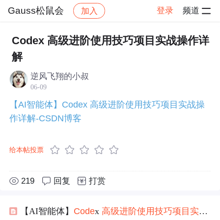
Gauss松鼠会
登录
频道
加入
帖子详情
社区
Gauss松鼠会
技术交流
Codex 高级进阶使用技巧项目实战操作详
解
逆风飞翔的小叔
06-09
【AI智能体】Codex 高级进阶使用技巧项目实战操
作详解-CSDN博客
给本帖投票
219
回复
打赏
【AI智能体】
Code
x
高级
进阶
使用
技巧
项目实战
操