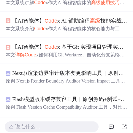
本文系统讲解
Code
x作为AI编程智能体的
高级
使用
技巧
，
涵盖斜杠命令（/command）
操作
、Skill技能调用与自定
义、外部文件及图片引用、会话恢复机制、MCP模型上下
【AI智能体】
Code
x AI 辅助编程
高级
技能实战
操作
文协议配置、提示词工程优化方法，以及AGENTS.md项目
级记忆规范设置。内容聚焦于CLI与桌面端实操，强调目
本文系统介绍
Code
x作为AI编程智能体的核心能力与工程
标驱动式开发、长期任务管理、工具链集成与上下文增强
化应用，涵盖其目标驱动开发、所见即所得前端编辑、全
等核心技术能力。
链路工具链集成等关键特性；重点
详解
项目创建、Git推
【AI智能体】
Code
x 基于Git 实现项目管理实战
操
送、老旧系统改造、接口开发、性能诊断等实战场景；深
入解析AGENTS.md记忆文件规范及其在协作开发中的作
本文
详解
Code
x如何利用Git Worktree、自动化分支策略与
用；并演示如何结合飞书CLI实现需求文档到代码的端到
PR流程实现多Agent并行开发。涵盖
Code
x集成GitHub/Gite
端自动化生成。
e的配置、自然语言驱动的Git
操作
（创建仓库、分支、提
Next.js渲染边界审计版本变更影响工具｜原创源码+测试+离线报告
交、合并、Worktree管理）、安全沙箱机制及Fork模式下的
开源协作。重点突出其作为AI项目经理在版本隔离、代码
原创 Next.js Render Boundary Auditor Version Impact 工具，
审查、合规检查和工程化落地中的核心能力。
围绕“建立服务端组件、客户端组件、数据获取、缓存和交
互边界图，识别错误跨界依赖”的结果，对比两个版本的输
Flash模型版本缓存兼容工具｜原创源码+测试+离线报告
入约定、规则参数、结果结构和风险项，识别变更影响。
压缩包包含完整源码、3 项自动化测试、可复现合成示
原创 Flash Version Cache Compatibility Auditor 工具，对比两
例、离线 HTML/JSON/SVG 报告、1080×720 真实运行效
个Flash模型版本的前缀规范、缓存键、Tokenizer、命中率
果图、README、运行说明、功能清单、MIT License 及
和重建成本。压缩包包含完整源码、3 项自动化测试、可
原创与授权声明。运行时零第三方依赖，不包含热点产品
复现合成示例、离线 HTML/JSON/SVG 报告、1080×720
说点什么…
或开源项目源码、Logo、官方截图、论文、生产日志或其
真实运行效果图、README、运行说明、功能清单、MIT