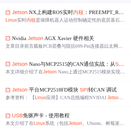
Jet
son
NX上构建ROS实时
内核
：PREEMPT_RT+OAK-D深度优化
Linux
实时
内核
是保障机器人运动控制确定性的底层基石，
其核心在于将非抢占式调度升级为SCHED_FIFO可抢占模
型，并通过PREEMPT_RT补丁实现
内核
线程级实时化。该
Nvidia
Jet
son
AGX Xavier 硬件相关
技术显著降低
USB
摄像头DMA中断延迟与UART电调响应
抖动，直接提升ROS 1在嵌入式平台（如
Jet
son
NX）上的
文章目录前言载板PCB层叠与阻抗699-Pin连接器以太网M.
硬实时能力。典型应用场景包括RACECAR竞速小车、OA
2PCIE40-Pin扩展口风扇接口自动控制接口电源域按键和指
K-D立体视觉导航、VESC高精度电机控制等对端到端延迟
示灯音频接口eSATA /
USB
3.1 Type A连接器UFS / Micro S
敏感的移动机器人系统。本文聚焦于4.19.232-rt107
内核
在T
Jet
son
Nano与MCP2515的CAN通信实战：从
SPI
配
D插槽HDMI
USB
Type-C 和 Micro-
USB
I2C
SPI
UARTCAN
egra SoC上的定制编译、
USB
3
官方验证过的电源/扩展卡总结 / 参考微信公众号 前言 几种
本文详细介绍了在
Jet
son
Nano上通过MCP2515模块实现C
Jet
son
的对比: Xavier的接口有...
AN通信的完整实战流程。内容涵盖硬件引脚连接、
SPI
驱
动
配置、系统环境设置以及Python测试脚本的编写与调
Jet
son
平台MCP2518FD模块
SPI
转CAN 调试
试，重点解决了
SPI
配置、
驱动
加载和Python环境权限等常
见问题，为工业物联网、机器人等领域的开发者提供了从
参考资料： 【
Linux
应用】CAN总线编程NVIDAI
Jet
son
零搭建稳定CAN通信通道的实用指南。
仅包含有CAN控制器:Xavier：2xCANNX : 1xCANTX2 : 2x
CANNano： 无CANNVIDIA
Jet
son
自带CAN孔子去需增
USB
免驱声卡 - 使用教程
加CAN收发器（市面上非常多型号）如:Microchip - MCP25
57FD/2558FDTI - SN65HVD231DG4NXP - TJA1043Xavier
本文介绍了在
Linux
系统（包括
Jet
son
、Ubuntu、树莓派
MTTCAN控制器，相关详细的应用可参考：https://e
linux
.or
等）上配置和使用
USB
免驱声卡的详细教程。主要内容包