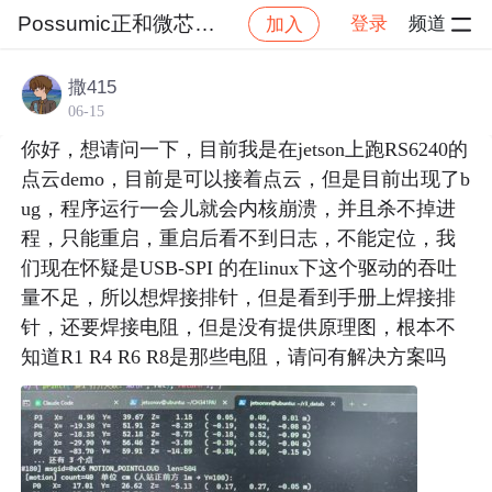
Possumic正和微芯官方社区
登录
频道
加入
帖
社区
Possumic正和微芯官方社区
问答专区
撒415
06-15
你好，想请问一下，目前我是在jetson上跑RS6240的
点云demo，目前是可以接着点云，但是目前出现了b
ug，程序运行一会儿就会内核崩溃，并且杀不掉进
程，只能重启，重启后看不到日志，不能定位，我
们现在怀疑是USB-SPI 的在linux下这个驱动的吞吐
量不足，所以想焊接排针，但是看到手册上焊接排
针，还要焊接电阻，但是没有提供原理图，根本不
知道R1 R4 R6 R8是那些电阻，请问有解决方案吗