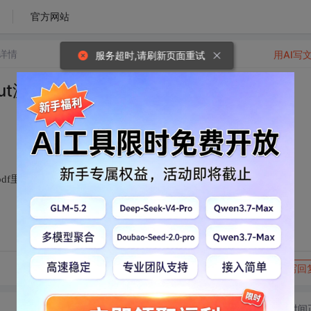
官方网站
详情
用AI写
服务超时,请刷新页面重试
out源文件
.7.pdf里提及的原理图和PCB Layout源文件哪里能提供，感谢
转发到动态
举报
写回
切换为时间