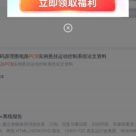
发表回
代码原理图电路
PCB
实例悬挂运动控制系统论文资料
电路
PCB
实例悬挂运动控制系统论文资料
x
+离线报告
 Detector 工具，建立智能体间消息转发、订阅、回复与重试图，识别环路、风暴和重复
HTML/JSON/SVG 报告、1080×720 真实运行效果图、READM