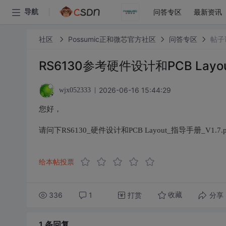
问答专区
最新资讯
导航
社区
Possumic正和微芯官方社区
问答专区
帖子
RS6130参考硬件设计和PCB Lay
2026-06-16 15:44:29
wjx052333
您好，
请问下RS6130_硬件设计和PCB Layout_指导手册_V1
给本帖投票
336
1
打赏
分享
收藏
1 条
回复