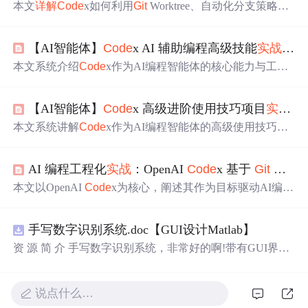
本文
详解
Code
x如何利用
Git
Worktree、自动化分支策略与
PR流程
实现
多Agent并行开发。涵盖
Code
x集成
Git
Hub/
Git
e
e的配置、自然语言驱动的
Git
操作
（创建仓库、分支、提
【AI智能体】
Code
x AI 辅助编程高级技能
实战
操作
交、合并、Worktree管理）、安全沙箱机制及Fork模式下的
开源协作。重点突出其作为AI项目经理在版本隔离、代码
本文系统介绍
Code
x作为AI编程智能体的核心能力与工程
审查、合规检查和工程化落地中的核心能力。
化应用，涵盖其目标驱动开发、所见即所得前端编辑、全
链路工具链集成等关键特性；重点
详解
项目创建、
Git
推
【AI智能体】
Code
x 高级进阶使用技巧项目
实战
操
送、老旧系统改造、接口开发、性能诊断等
实战
场景；深
入解析AGENTS.md记忆文件规范及其在协作开发中的作
本文系统讲解
Code
x作为AI编程智能体的高级使用技巧，
用；并演示如何结合飞书CLI
实现
需求文档到代码的端到
涵盖斜杠命令（/command）
操作
、Skill技能调用与自定
端自动化生成。
义、外部文件及图片引用、会话恢复机制、MCP模型上下
AI 编程工程化
实战
：OpenAI
Code
x 基于
Git
的全流程
文协议配置、提示词工程优化方法，以及AGENTS.md项目
级记忆规范设置。内容聚焦于CLI与桌面端实操，强调目
本文以OpenAI
Code
x为核心，阐述其作为目标驱动AI编程
标驱动式开发、长期任务管理、工具链集成与上下文增强
智能体，如何深度融合
Git
实现
全流程
项目管理
。重点涵盖
等核心技术能力。
自动化分支策略、
Git
Worktree多任务并行开发、Fork协作
手写数字识别系统.doc【GUI设计Matlab】
模式及安全白名单与审查锁机制，并通过SpringBoot后端与
Vue3前端实操案例，演示全自然语言驱动的初始化、分支
资 源 简 介 手写数字识别系统，非常好的啊!带有GUI界
开发、合并与远程推送等工程化流程。
面，使用方便! 详 情 说 明 用这个手写数字识别系统，你可
以轻松地识别手写数字。这个系统不仅功能强大，而且还
带有直观的图形用户界面（GUI），非常容易使用。你只
说点什么…
需要将手写数字输入系统，它将立即给出准确的识别结