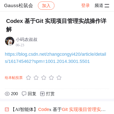
Gauss松鼠会
登录
频道
加入
帖子详情
社区
Gauss松鼠会
技术交流
Codex 基于Git 实现项目管理实战操作详
解
小码农叔叔
06-23
https://blog.csdn.net/zhangcongyi420/article/detail
s/161745462?spm=1001.2014.3001.5501
给本帖投票
200
回复
打赏
【AI智能体】
Code
x 基于
Git
实现
项目管理
实战
操