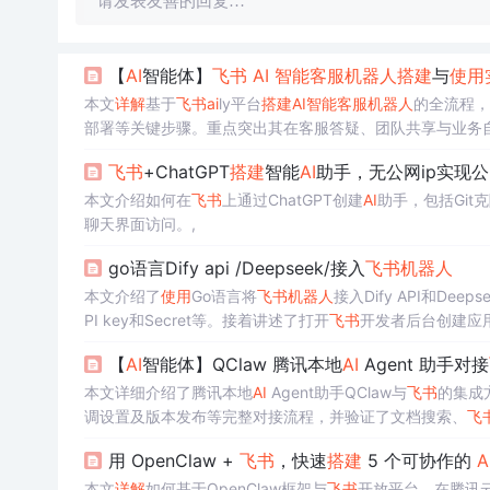
请发表友善的回复…
【
AI
智能体】
飞书
AI
智能客服
机器人
搭建
与
使用
本文
详解
基于
飞书
ai
ly平台
搭建
AI
智能客服
机器人
的全流程，
部署等关键步骤。重点突出其在客服答疑、团队共享与业务
核心技术特性，适用于企业级
AI
客服场景快速落地。
飞书
+ChatGPT
搭建
智能
AI
助手，无公网ip实现
本文介绍如何在
飞书
上通过ChatGPT创建
AI
助手，包括Git
聊天界面访问。,
go语言Dify api /Deepseek/接入
飞书
机器人
本文介绍了
使用
Go语言将
飞书
机器人
接入Dify API和D
PI key和Secret等。接着讲述了打开
飞书
开发者后台创建应
PI代码逻辑。
【
AI
智能体】QClaw 腾讯本地
AI
Agent 助手对接
本文详细介绍了腾讯本地
AI
Agent助手QClaw与
飞书
的集成
调设置及版本发布等完整对接流程，并验证了文档搜索、
飞
部署、零代码接入、企业级安全与
飞书
原生协同优势。
用 OpenClaw +
飞书
，快速
搭建
5 个可协作的
A
本文
详解
如何基于OpenClaw框架与
飞书
开放平台，在腾讯