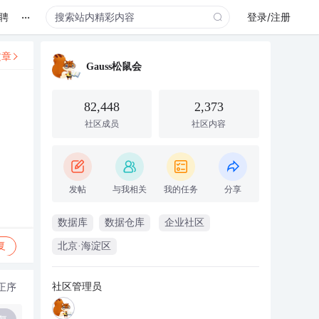
...
聘
登录/注册
文章
Gauss松鼠会
82,448
2,373
社区成员
社区内容
发帖
与我相关
我的任务
分享
数据库
数据仓库
企业社区
复
北京·海淀区
社区管理员
正序