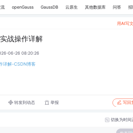
交流
openGauss
GaussDB
云原生
其他数据库
问答
招
用AI写
用实战操作详解
026-06-26 08:20:26
作详解-CSDN博客
转发到动态
举报
写回
切换为时间