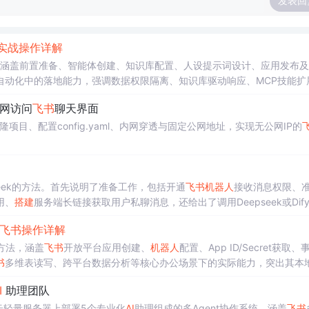
发表回
实战
操作
详解
涵盖前置准备、智能体创建、知识库配置、人设提示词设计、应用发布及
自动化中的落地能力，强调数据权限隔离、知识库驱动响应、MCP技能扩
公网访问
飞书
聊天界面
克隆项目、配置config.yaml、内网穿透与固定公网地址，实现无公网IP的
eepseek的方法。首先说明了准备工作，包括开通
飞书
机器人
接收消息权限、准
用、
搭建
服务端长链接获取用户私聊消息，还给出了调用Deepseek或Dify
飞书
操作
详解
方法，涵盖
飞书
开放平台应用创建、
机器人
配置、App ID/Secret获取、
书
多维表读写、跨平台数据分析等核心办公场景下的实际能力，突出其本
I
助理团队
云轻量服务器上部署5个专业化
AI
助理组成的多Agent协作系统。涵盖
飞书