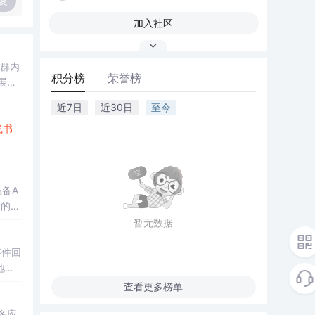
复
加入社区
群内
积分榜
荣誉榜
展等
近7日
近30日
至今
飞书
备A
的A
暂无数据
事件回
地化
查看更多榜单
多应