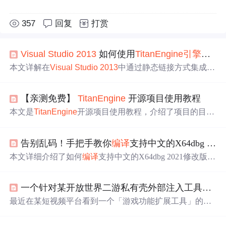
357
回复
打赏
Visual
Studio
2013
如何使用
Titan
Engine
引擎
库调
本文详解在
Visual
Studio
2013
中通过静态链接方式集成
Tit
an
Engine
.lib库与
Titan
Engine
.h头文件，配置多线程MT运
行库，实现C++调用泰坦
引擎
进行PE节表解析和进程附加
【亲测免费】
Titan
Engine
开源项目使用教程
分析。涵盖环境搭建、项目配置、代码接入及内存信息读
取等核心逆向开发实操步骤，面向零基础开发者提供完整
本文是
Titan
Engine
开源项目使用教程，介绍了项目的目录
可复现的调试
引擎
接入流程。
结构，如SDK、C语言相关文件等；启动文件是
Visual
Stu
dio
解决方案文件，可用于加载项目进行
编译
调试；还介绍
告别乱码！手把手教你
编译
支持中文的X64dbg 2021修改版（附源码与成品）
了配置文件，包括.gitignore、.gitmodules等，确保项目正确
运行和开发环境搭建。
本文详细介绍了如何
编译
支持中文的X64dbg 2021修改版，
解决逆向工程中的中文乱码问题。从环境配置、源码获取
到UTF-8编码支持改造，手把手教你完成调试工具的中文
一个针对某开放世界二游私有壳外部注入工具的逆向分析
适配，提升逆向分析效率。
最近在某短视频平台看到一个「游戏功能扩展工具」的爱
发电项目，第一眼吸引我的其实不是功能，而是它的本体
体积——一个 exe 加一个 dll 分别做到了 40MB 和 50MB 左