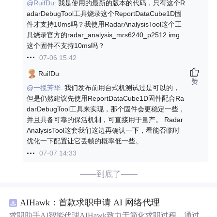
@RuifDu:
我是使用的最新的版本的代码，只有这个R
adarDebugTool工具烧录这个ReportDataCube1D固
件才支持10ms吗？我使用RadarAnalysisTool这个工
具烧录官方的radar_analysis_mrs6240_p2512.img
这个固件不支持10ms吗？
07-06 15:42
RuifDu
赞
@一揽芳华:
我们发布前用台式机测试过是可以的，
但是仍然建议先使用ReportDataCube1D固件配合Ra
darDebugTool工具来实现，那个固件会更稳定一些，
并且具备可靠的保活机制，可直接用于量产。 Radar
AnalysisTool这套我们这边再确认一下，看能否临时
优化一下配置让它丢帧的概率低一些。
07-07 14:33
——到底了——
AIHawk：首款求职申请 AI 网络代理
求职助手AI智能代理AIHawk致力于简化求职过程，通过自