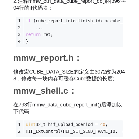
2.注释mmw_ctrl_data_cube_report_cb()的396~4
04行的if代码块：
if
 (cube_report_info.finish_idx < cube_report
    ...  
return
 ret;
}
mmw_report.h：
修改宏CUBE_DATA_SIZE的定义由3072改为204
8，修改每一块内存可缓存Cube数据的长度;
mmw_shell.c：
在793行mmw_data_cube_report_init()后添加以
下代码
uint
32_t hif_upload_poeriod = 
40
;
HIF_ExtControl(HIF_SET_SEND_FRAME_IO, （
void
*