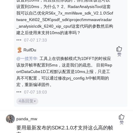
设置到10ms，为什么？ 2、RadarAnalysisTool这套
我可以自己优化RS6x_7x_mmWave_sdk_V2.1.0\Sof
tware_Kit\02_SDK\psdf_sdk\project\mmwave\radar
_analysis\cdk_6240_xip_cpuf这套代码的参数然后构
建之后使用来支持10ms的速率吗？
07-07 17:33
RuifDu
赞
@一揽芳华:
工具上在切换帧模式为1DFFT的时候应
该放开帧率配置到5ms，这是我们的疏忽。 目前Rep
ortDataCube1D工程默认配置是10ms上报，只是工
具不可配置，可以通过修改prj_config.h中帧周期的
宏，重新编译固件。
07-07 18:03
4条回复
panda_mw
赞
要用最新发布的SDK2.1.0才支持这么高的帧