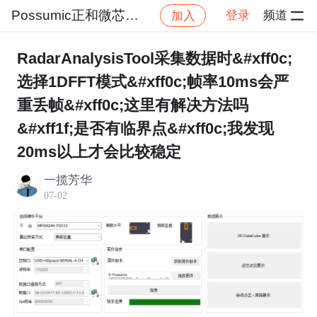
Possumic正和微芯官方社区
登录
频道
加入
帖
社区
Possumic正和微芯官方社区
问答专区
RadarAnalysisTool采集数据时&#xff0c;
选择1DFFT模式&#xff0c;帧率10ms会严
重丢帧&#xff0c;这里有解决方法吗
&#xff1f;是否有临界点&#xff0c;我发现
20ms以上才会比较稳定
一揽芳华
07-02