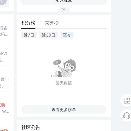
复
积分榜
荣誉榜
、必备
代码解
近7日
近30日
至今
/VL
推理
设置与
暂无数据
习、
安装
查看更多榜单
、We
社区公告
面版