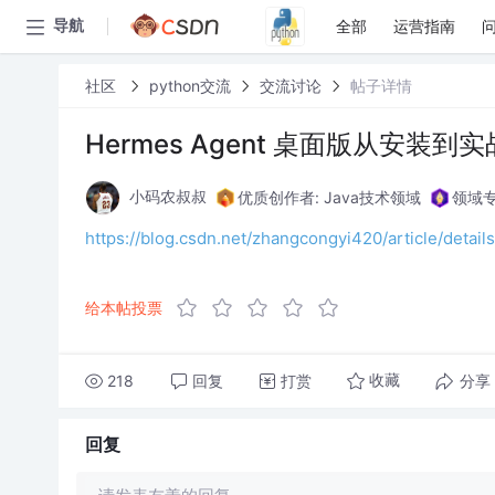
全部
运营指南
导航
社区
python交流
交流讨论
帖子详情
Hermes Agent 桌面版从安装到
优质创作者: Java技术领域
领域专
小码农叔叔
https://blog.csdn.net/zhangcongyi420/article/deta
给本帖投票
218
回复
打赏
分享
收藏
回复