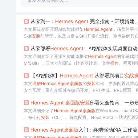
请发表友善的回复…
从零到一：
Hermes
Agent
完全指南 - 环境搭建
本文系统介绍开源AI智能体框架
Hermes
Agent
，涵盖跨平台环
Skill
安装
与管理，以及自定义Skill开发全流程。重点讲解
释等开发者关键场景，并通过GitHub项目分析助手
实战
演示
从零部署
Hermes
Agent
：AI智能体实现桌面自
本文详细介绍了开源AI智能体框架
Hermes
Agent
的零基础
M/Skill）、三大功能测试（计算器计算、文件
操作
、网页搜索
机制、资源占用特征（GPU显存/CPU内存）及常见问题排
【AI智能体】
Hermes
Agent
从部署到项目
实战
本文
详解
Hermes
Agent
桌面版
的
安装
流程、界面配置及核
安全配置；重点介绍其在编码开发、PPT生成、PRD撰写、
自我进化与多工具协同能力。
Hermes
Agent
桌面版
安装
部署完全指南：一步
本文详细介绍了
Hermes
Agent
桌面版
在Windows、macO
、命令行
安装
（CLI）、首次配置、Nous Portal一站式配置
bView2等）、跨平台兼容性、工具网关集成与安全沙箱机制，
Hermes
Agent
桌面版
入门：终端驱动的AI工作流
本文
详解
Hermes
Agent
桌面版
作为终端驱动的AI工作流引