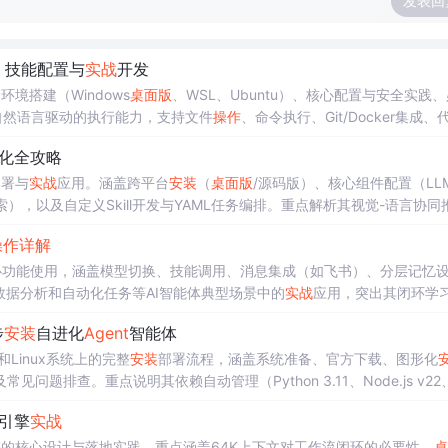
发表回
、技能配置与
实战
开发
境搭建（Windows
桌面版
、WSL、Ubuntu）、核心配置与安全实践
其自然语言驱动的执行能力，支持文件
操作
、命令执行、Git/Docker集成、
从需求设计到部署调用的完整开发闭环。
动化全攻略
部署与
实战
应用。涵盖跨平台
安装
（
桌面版
/源码版）、核心组件配置（LLM
），以及自定义Skill开发与YAML任务编排。重点解析其视觉-语言协同
查方法，适用于桌面RPA、软件测试与个人效率提升等场景。
操作
详解
心功能使用，涵盖模型切换、技能调用、消息集成（如飞书）、分层记忆
数据分析和自动化任务等AI智能体典型场景中的
实战
应用，突出其闭环学
步
安装
自进化
Agent
智能体
S和Linux系统上的完整
安装
部署流程，涵盖系统准备、官方下载、图形化
及常见问题排查。重点说明其依赖自动管理（Python 3.11、Node.js v22
适用于AI-native智能体本地化部署场景。
引擎
实战
擎的核心设计与落地实践。重点涵盖64K上下文对工作流闭环的必要性、
桌