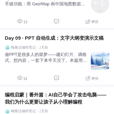
手级功能：用 Geo/Map 画中国地图数据分
布、用 Timeline 做时间轮播动图、用 Grid/
Page 组合多个图表成仪表盘。本篇用三个
实战案例带你掌握这三个进阶功能，每个都
评分
12
是汇报展示时的加分项
Day 09 · PPT 自动生成：文字大纲变演示文稿
·
2天前
梅雅达编程笔记
做PPT是很多人的噩梦——建幻灯片、调格
式、想内容，一套下来半天没了。本篇用p
ython-pptx创建幻灯片，用AI生成大纲和内
容，输入一段项目信息就自动出整套PPT。
三个实战覆盖项目汇报、产品介绍、培训课
评分
31
件，附配色和排版方案。
编程启蒙｜番外篇：AI自己学会了攻击电脑——
我们为什么更要让孩子从小理解编程
·
2天前
梅雅达编程笔记