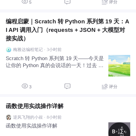
据，无需配置邮箱即可跟练。传统做法靠人
评分
5
看人回，AI做法分类+回复+汇总一条龙。
编程启蒙｜Scratch 转 Python 系列第 19 天：A
I API 调用入门（requests + JSON + 大模型对
接实战）
·
3小时前
梅雅达编程笔记
Scratch 转 Python 系列第 19 天——今天是
让你的 Python 真的会说话的一天！过去 18
天我们写的 AI Agent 回复都是"预设话
术"，本篇终于要接真实大模型 API：用 req
uests 库发送 HTTP 请求、组装 J
评分
3
函数使用实战操作详解
·
8小时前
逆风飞翔的小叔
函数使用实战操作详解