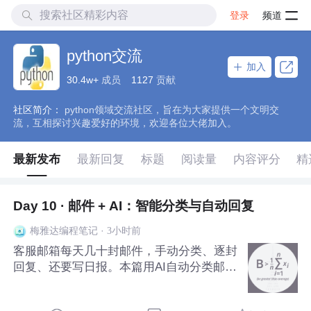
登录
频道
python交流
加入
30.4w+
成员
1127
贡献
社区简介：
python领域交流社区，旨在为大家提供一个文明交
流，互相探讨兴趣爱好的环境，欢迎各位大佬加入。
最新发布
最新回复
标题
阅读量
内容评分
精
Day 10 · 邮件 + AI：智能分类与自动回复
·
3小时前
梅雅达编程笔记
客服邮箱每天几十封邮件，手动分类、逐封
回复、还要写日报。本篇用AI自动分类邮件
（咨询/投诉/建议/合作/其他）、生成回复
草稿、汇总当日邮件日报。内置模拟邮件数