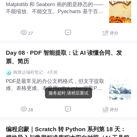
Matplotlib 和 Seaborn 画的图是静态的——
不能缩放、不能交互。Pyecharts 基于百度
ECharts，天生支持中文，画出来的图表可
以在浏览器里交互：鼠标悬停显示数据、缩
放查看细节、点击切换系列。本篇从零开始
评分
27
学 Pyechart
Day 08 · PDF 智能提取：让 AI 读懂合同、发
票、简历
·
4天前
梅雅达编程笔记
PDF是最常见的办公文档格式，但文字提取
难、表格更难。本篇用pdfplumber提取PDF
服务超时,请稍后重试
文字，交给GLM智能理解：一键提取合同
关键条款、生成文档摘要、把简历变成结构
化JSON。传统工具只能拿到文字，AI能理
评分
28
解内容含义，自动归类整理。
编程启蒙｜Scratch 转 Python 系列第 18 天：