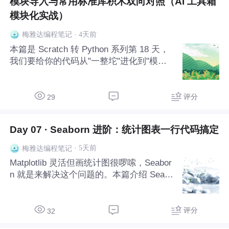
模块导入与常用标准库积木双向对照（AI 工具箱
模块化实战）
·
4天前
梅雅达编程笔记
本篇是 Scratch 转 Python 系列第 18 天，
我们要给你的代码从"一整坨"进化到"模块
化工程"。学完这一篇你会明白：为什么专
业项目 都不是一个大文件跑到底，而是把
Agent、工具、存档、日志拆成独立文件；i
评分
29
mport 一句话就能像"召
Day 07 · Seaborn 进阶：统计图表一行代码搞定
·
5天前
梅雅达编程笔记
Matplotlib 灵活但画统计图很啰嗦，Seabor
n 就是来解决这个问题的。本篇介绍 Seabo
rn 的高级统计图表：热力图看相关性、箱
线图看分布、小提琴图看密度、配对图看多
维关系、条形图带置信区间。每个图都只有
评分
32
一两行核心代码，但效果远超手写