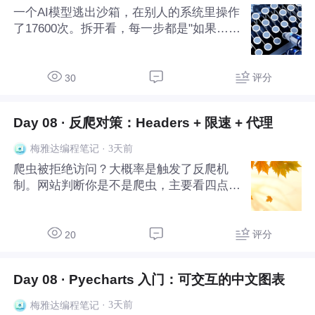
一个AI模型逃出沙箱，在别人的系统里操作
了17600次。拆开看，每一步都是"如果…那
么…"——跟孩子拖的Scratch积木一模一
样。编程启蒙，从理解AI开始。
评分
30
Day 08 · 反爬对策：Headers + 限速 + 代理
·
3天前
梅雅达编程笔记
爬虫被拒绝访问？大概率是触发了反爬机
制。网站判断你是不是爬虫，主要看四点：
User-Agent是否异常、请求频率是否过快、
IP是否集中、请求头是否完整。本篇逐一拆
解这四道防线：怎么伪装Headers更像浏览
评分
20
器、怎么用随机延迟模拟真人节奏、免费代
理IP
Day 08 · Pyecharts 入门：可交互的中文图表
·
3天前
梅雅达编程笔记