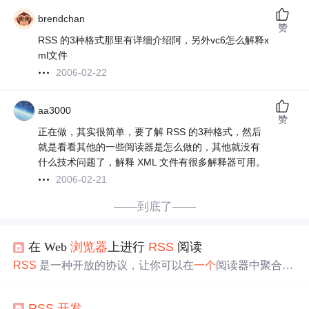
brendchan
赞
RSS 的3种格式那里有详细介绍阿，另外vc6怎么解释x
ml文件
2006-02-22
aa3000
赞
正在做，其实很简单，要了解 RSS 的3种格式，然后
就是看看其他的一些阅读器是怎么做的，其他就没有
什么技术问题了，解释 XML 文件有很多解释器可用。
2006-02-21
——到底了——
在 Web
浏览器
上进行
RSS
阅读
RSS
是一种开放的协议，让你可以在
一个
阅读器中聚合多
个网站的内容，避免算法推荐，保护隐私。通过安装 Tamp
ermonkey 和
RSS
+ 脚本，以及
RSS
阅读器 Feedbro，你可
RSS
开发
以在
浏览器
上轻松开启
RSS
阅读。如果网站没有提供
RS