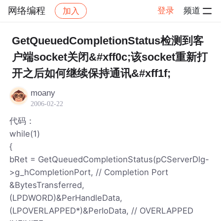
网络编程
登录
频道
加入
帖子详情
社区
网络编程
GetQueuedCompletionStatus检测到客
户端socket关闭&#xff0c;该socket重新打
开之后如何继续保持通讯&#xff1f;
moany
2006-02-22
代码：
while(1)
{
bRet = GetQueuedCompletionStatus(pCServerDlg-
>g_hCompletionPort, // Completion Port
&BytesTransferred,
(LPDWORD)&PerHandleData,
(LPOVERLAPPED*)&PerIoData, // OVERLAPPED