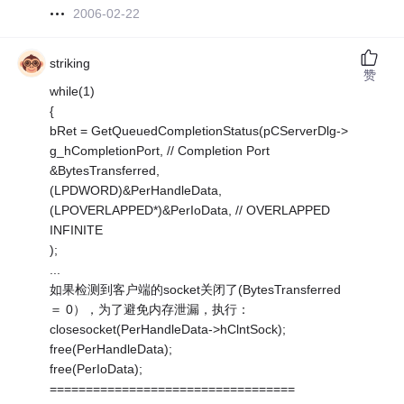
2006-02-22
striking
赞
while(1)
{
bRet = GetQueuedCompletionStatus(pCServerDlg->
g_hCompletionPort, // Completion Port
&BytesTransferred,
(LPDWORD)&PerHandleData,
(LPOVERLAPPED*)&PerIoData, // OVERLAPPED
INFINITE
);
...
如果检测到客户端的socket关闭了(BytesTransferred
＝ 0），为了避免内存泄漏，执行：
closesocket(PerHandleData->hClntSock);
free(PerHandleData);
free(PerIoData);
==================================