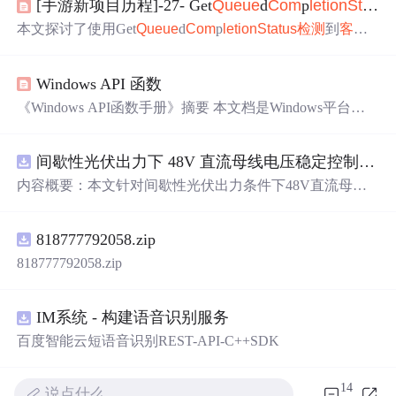
[手游新项目历程]-27- Get
Queue
d
Com
p
let
ion
Status
本文探讨了使用Get
Queue
d
Com
p
let
ion
Status
检测
到
客户
端
socket
关闭
后如何
重新
建立并
保持
通讯
的方法。
Windows API 函数
《Windows API函数手册》摘要 本文档是Windows平台开
发的权威参考手册，全面收录774个核心API函数，涵盖系
统管理、进程线程、窗口消息、文件操作、图形处理等12
间歇性光伏出力下 48V 直流母线电压稳定控制及储能双向充放电闭环调控体系研究（Simulink仿真实现）
大功能模块。手册采用结构化编排，主要特点包括： 编码
规范 详细区分多字节(char)与宽字符(wchar_t)编码体系 提
内容概要：本文针对间歇性光伏出力条件下48V直流母线
供LPSTR/LPCWSTR等字符串指针类型的完整解析 说明U
电压稳定控制及储能双向充放电闭环调控问题，提出一种
TF-8与GBK编码转换的实际应用场景 核心功能模块 窗口
基于离网光伏直流微网系统的协同控制体系。通过构建包
创建：完整展示从注册类到消息循环的窗口生命周期 文件
818777792058.zip
含光伏阵列、Boost型DC-DC变换器、双向DC-DC变换器
操作：覆盖CreateFile/ReadF
与锂离子电池储能系统的完整拓扑结构，结合光伏最大功
818777792058.zip
率点跟踪（MPPT）技术和储能系统的双向功率调节能
力，实现对功率供需失衡的有效抑制。系统采用分层控制
架构，集成电压外环与电流内环双闭环控制策略，确保在
IM系统 - 构建语音识别服务
光照强度波动、负载突变等动态工况下维持母线电压稳
百度智能云短语音识别REST-API-C++SDK
定。在Simulink环境中搭建全系统仿真模型，验证了控制策
略在多种扰动场景下的有效性与鲁棒性，显著提升了微网
14
在无外部电网支撑下的自主运行能力和电能质量水平。; 适
说点什么…