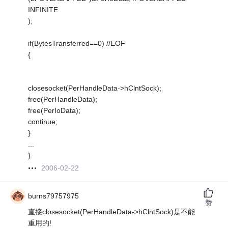
INFINITE
);
if(BytesTransferred==0) //EOF
{
closesocket(PerHandleData->hClntSock);
free(PerHandleData);
free(PerIoData);
continue;
}
...
}
2006-02-22
burns79757975
赞
直接closesocket(PerHandleData->hClntSock)是不能
重用的!