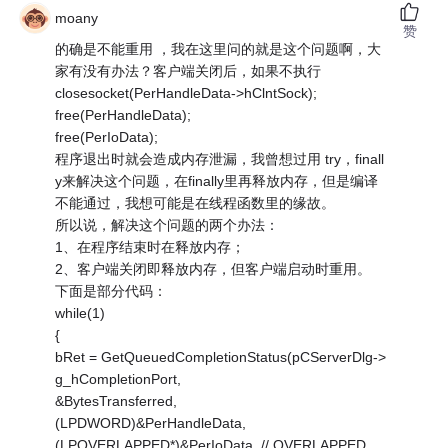
moany
赞
的确是不能重用 ，我在这里问的就是这个问题啊，大
家有没有办法？客户端关闭后，如果不执行
closesocket(PerHandleData->hClntSock);
free(PerHandleData);
free(PerIoData);
程序退出时就会造成内存泄漏，我曾想过用 try，finall
y来解决这个问题，在finally里再释放内存，但是编译
不能通过，我想可能是在线程函数里的缘故。
所以说，解决这个问题的两个办法：
1、在程序结束时在释放内存；
2、客户端关闭即释放内存，但客户端启动时重用。
下面是部分代码：
while(1)
{
bRet = GetQueuedCompletionStatus(pCServerDlg->
g_hCompletionPort,
&BytesTransferred,
(LPDWORD)&PerHandleData,
(LPOVERLAPPED*)&PerIoData, // OVERLAPPED