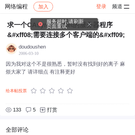
网络编程
登录
频道
加入
帖子详情
社区
网络编程
服务超时,请刷新
求一个CAsyncSocket的服务器程序
页面重试
&#xff08;需要连接多个客户端的&#xff09;
doudoushen
2006-03-10
因为我对这个不是很熟悉，暂时没有找到好的离子 麻
烦大家了 请详细点 有注释更好
给本帖投票
133
5
打赏
全部评论