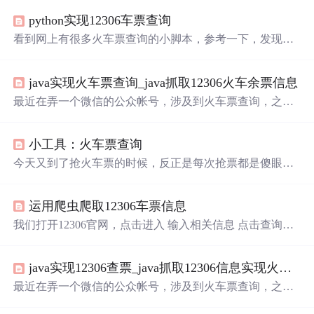
python实现12306车票查询
看到网上有很多火车票查询的小脚本，参考一下，发现很
多都已经不能再运行了，据说12306接口返回的数据格式更
新比较快，这里自己也写了一个。环境 Mac osx python3.6
java实现火车票查询_java抓取12306火车余票信息
pycharm 效果图编码 安装脚本用到的模块 requests， 用于
请求12306网站网址docopt， 解析命令行参数prettytable，
最近在弄一个微信的公众帐号，涉及到火车票查询，之前
数据用表格的形式打印在终端colorama， 为打印
用的网上找到的一个接口，但只能查到火车时刻表，12306
又没有提供专门的查票的接口。今天突然想起自己直接去1
小工具：火车票查询
2306上查询，抓取查询返回的数据包，这样就可以得到火
车票的信息。这里就随笔记一下获取12306余票的过程。首
今天又到了抢火车票的时候，反正是每次抢票都是傻眼。
先，我用firefox浏览器上12306查询余票。打开firefox的Web
于是写个小工具帮助自己查询火车票，如果有票的话给自
控制台，选上网络中的“记录请求和响应主体”然后输入地
己发个邮件提示购买。 一、准备工作 利用firebug等工具，
址日...
运用爬虫爬取12306车票信息
我们可以获取到当我们单击查询时调用的Get请求。 请求
地址: https://kyfw.12306.cn/otn/leftTicket/queryX?leftTicketDT
我们打开12306官网，点击进入 输入相关信息 点击查询可
O.train_date...
得到这些信息 单击鼠标右键进行检查，可以发现这个网站
运用了反爬虫，真正的信息在一个.xhr文件当中。 这个网
java实现12306查票_java抓取12306信息实现火车余票查询示例
址为： https://kyfw.12306.cn/otn/leftTicket/queryO?leftTicketD
TO.train_date=2020-02-21&leftTicketDTO.from_station...
最近在弄一个微信的公众帐号，涉及到火车票查询，之前
用的网上找到的一个接口，但只能查到火车时刻表，12306